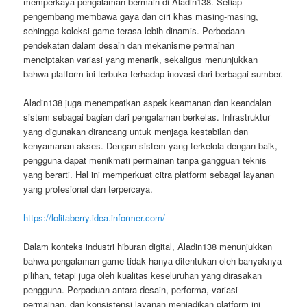
memperkaya pengalaman bermain di Aladin138. Setiap
pengembang membawa gaya dan ciri khas masing-masing,
sehingga koleksi game terasa lebih dinamis. Perbedaan
pendekatan dalam desain dan mekanisme permainan
menciptakan variasi yang menarik, sekaligus menunjukkan
bahwa platform ini terbuka terhadap inovasi dari berbagai sumber.
Aladin138 juga menempatkan aspek keamanan dan keandalan
sistem sebagai bagian dari pengalaman berkelas. Infrastruktur
yang digunakan dirancang untuk menjaga kestabilan dan
kenyamanan akses. Dengan sistem yang terkelola dengan baik,
pengguna dapat menikmati permainan tanpa gangguan teknis
yang berarti. Hal ini memperkuat citra platform sebagai layanan
yang profesional dan terpercaya.
https://lolitaberry.idea.informer.com/
Dalam konteks industri hiburan digital, Aladin138 menunjukkan
bahwa pengalaman game tidak hanya ditentukan oleh banyaknya
pilihan, tetapi juga oleh kualitas keseluruhan yang dirasakan
pengguna. Perpaduan antara desain, performa, variasi
permainan, dan konsistensi layanan menjadikan platform ini