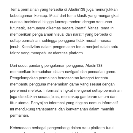
Tema permainan yang tersedia di Aladin138 juga menunjukkan
keberagaman konsep. Mulai dari tema klasik yang mengangkat
nuansa tradisional hingga konsep modern dengan sentuhan
futuristik, semuanya dikemas secara kreatif. Variasi tema ini
memberikan pengalaman visual dan naratif yang berbeda di
setiap permainan, sehingga pengguna tidak mudah merasa
jenuh. Kreativitas dalam pengemasan tema menjadi salah satu
faktor yang memperkuat identitas platform.
Dari sudut pandang pengalaman pengguna, Aladin138
memberikan kemudahan dalam navigasi dan pencarian game.
Pengelompokan permainan berdasarkan kategori tertentu
membantu pengguna menemukan game yang sesuai dengan
preferensi mereka. Informasi singkat mengenai setiap permainan
juga disediakan secara jelas, mencakup gambaran umum dan
fitur utama. Penyajian informasi yang ringkas namun informatif
ini mendukung transparansi dan kenyamanan dalam memilih
permainan.
Keberadaan berbagai pengembang dalam satu platform turut