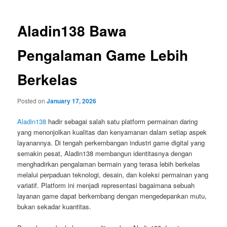
Aladin138 Bawa
Pengalaman Game Lebih
Berkelas
Posted on
January 17, 2026
Aladin138
hadir sebagai salah satu platform permainan daring
yang menonjolkan kualitas dan kenyamanan dalam setiap aspek
layanannya. Di tengah perkembangan industri game digital yang
semakin pesat, Aladin138 membangun identitasnya dengan
menghadirkan pengalaman bermain yang terasa lebih berkelas
melalui perpaduan teknologi, desain, dan koleksi permainan yang
variatif. Platform ini menjadi representasi bagaimana sebuah
layanan game dapat berkembang dengan mengedepankan mutu,
bukan sekadar kuantitas.