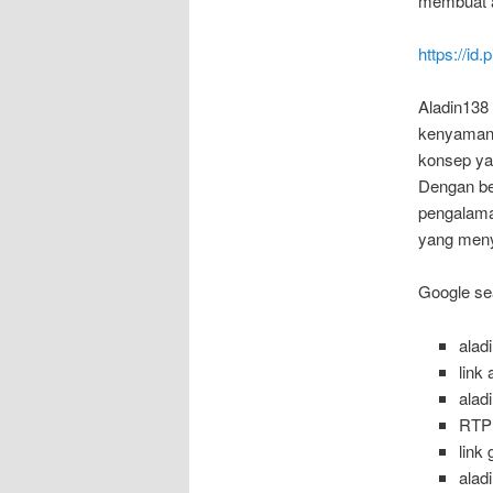
membuat ak
https://id.
Aladin138
kenyamana
konsep yan
Dengan ber
pengalama
yang men
Google se
alad
link 
alad
RTP 
link
alad