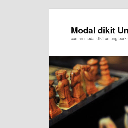
Skip
to
primary
Modal dikit Un
content
cuman modal dikit untung berkali