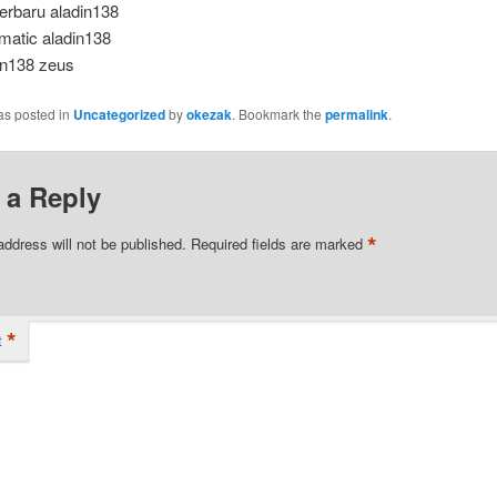
 terbaru aladin138
matic aladin138
in138 zeus
as posted in
Uncategorized
by
okezak
. Bookmark the
permalink
.
 a Reply
*
address will not be published.
Required fields are marked
*
t