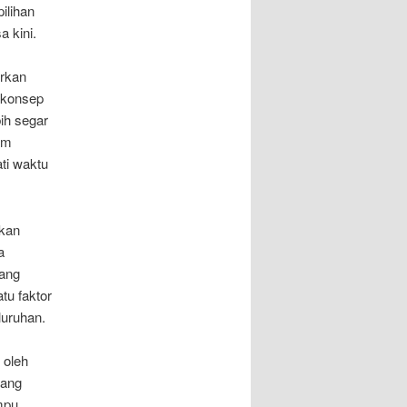
ilihan
 kini.
rkan
 konsep
ih segar
rm
ati waktu
ikan
a
yang
tu faktor
luruhan.
 oleh
yang
mpu