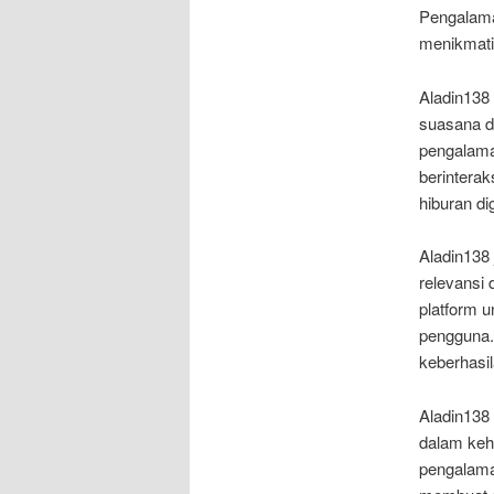
Pengalama
menikmati
Aladin138
suasana di
pengalama
berinterak
hiburan di
Aladin138
relevansi 
platform 
pengguna.
keberhasi
Aladin138
dalam keh
pengalaman