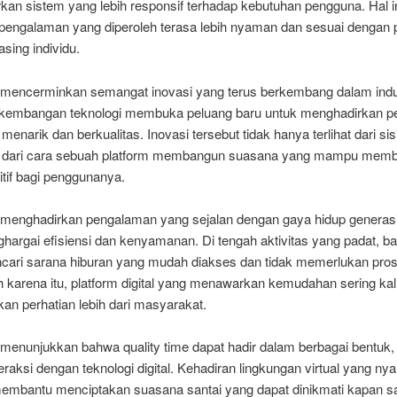
an sistem yang lebih responsif terhadap kebutuhan pengguna. Hal i
engalaman yang diperoleh terasa lebih nyaman dan sesuai dengan p
sing individu.
 mencerminkan semangat inovasi yang terus berkembang dalam industr
rkembangan teknologi membuka peluang baru untuk menghadirkan 
 menarik dan berkualitas. Inovasi tersebut tidak hanya terlihat dari sisi
ga dari cara sebuah platform membangun suasana yang mampu memb
tif bagi penggunanya.
 menghadirkan pengalaman yang sejalan dengan gaya hidup generas
hargai efisiensi dan kenyamanan. Di tengah aktivitas yang padat, b
cari sarana hiburan yang mudah diakses dan tidak memerlukan pro
h karena itu, platform digital yang menawarkan kemudahan sering kal
an perhatian lebih dari masyarakat.
 menunjukkan bahwa quality time dapat hadir dalam berbagai bentuk
teraksi dengan teknologi digital. Kehadiran lingkungan virtual yang n
embantu menciptakan suasana santai yang dapat dinikmati kapan sa