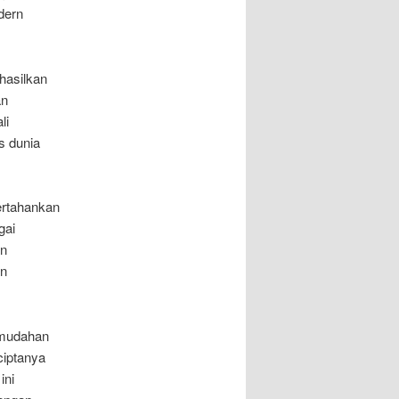
dern
hasilkan
an
li
s dunia
ertahankan
gai
an
an
emudahan
ciptanya
ini