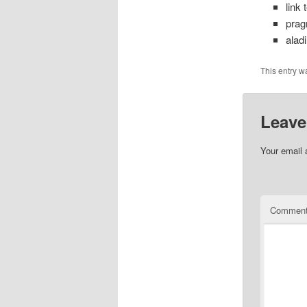
link
prag
alad
This entry w
Leave
Your email 
Commen