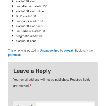
aladin138 slot
link alternatif aladin138
aladin138 slot online
RTP aladin138
link gacor aladin138
aladin138 slot gacor
link terbaru aladin138
pragmatic aladin138
aladin138 zeus
This entry was posted in
Uncategorized
by
okezak
. Bookmark the
permalink
.
Leave a Reply
Your email address will not be published.
Required fields
*
are marked