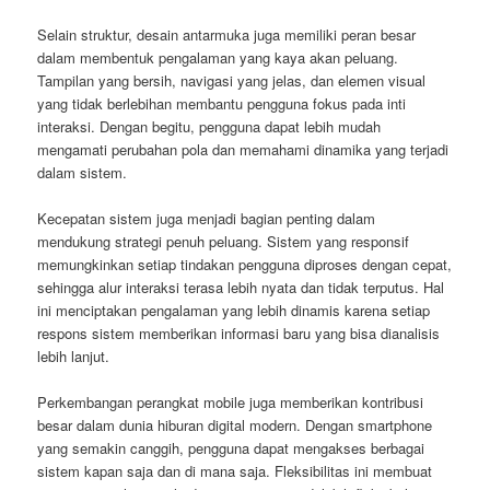
Selain struktur, desain antarmuka juga memiliki peran besar
dalam membentuk pengalaman yang kaya akan peluang.
Tampilan yang bersih, navigasi yang jelas, dan elemen visual
yang tidak berlebihan membantu pengguna fokus pada inti
interaksi. Dengan begitu, pengguna dapat lebih mudah
mengamati perubahan pola dan memahami dinamika yang terjadi
dalam sistem.
Kecepatan sistem juga menjadi bagian penting dalam
mendukung strategi penuh peluang. Sistem yang responsif
memungkinkan setiap tindakan pengguna diproses dengan cepat,
sehingga alur interaksi terasa lebih nyata dan tidak terputus. Hal
ini menciptakan pengalaman yang lebih dinamis karena setiap
respons sistem memberikan informasi baru yang bisa dianalisis
lebih lanjut.
Perkembangan perangkat mobile juga memberikan kontribusi
besar dalam dunia hiburan digital modern. Dengan smartphone
yang semakin canggih, pengguna dapat mengakses berbagai
sistem kapan saja dan di mana saja. Fleksibilitas ini membuat