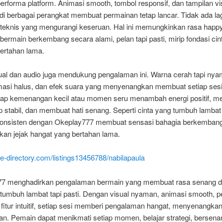
 performa platform. Animasi smooth, tombol responsif, dan tampilan vi
di berbagai perangkat membuat permainan tetap lancar. Tidak ada la
teknis yang mengurangi keseruan. Hal ini memungkinkan rasa happ
ermain berkembang secara alami, pelan tapi pasti, mirip fondasi cin
bertahan lama.
sual dan audio juga mendukung pengalaman ini. Warna cerah tapi nya
masi halus, dan efek suara yang menyenangkan membuat setiap sesi
tiap kemenangan kecil atau momen seru menambah energi positif, m
 stabil, dan membuat hati senang. Seperti cinta yang tumbuh lambat t
 konsisten dengan Okeplay777 membuat sensasi bahagia berkembang
kan jejak hangat yang bertahan lama.
se-directory.com/listings13456788/nabilapaula
7 menghadirkan pengalaman bermain yang membuat rasa senang 
tumbuh lambat tapi pasti. Dengan visual nyaman, animasi smooth, p
n fitur intuitif, setiap sesi memberi pengalaman hangat, menyenangka
. Pemain dapat menikmati setiap momen, belajar strategi, bersena