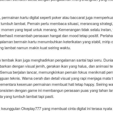
t, permainan kartu digital seperti poker atau baccarat juga memperku
g tumbuh lambat. Pemain perlu membaca situasi, merancang strategi
momen yang tepat untuk menang. Kemenangan tidak selalu instan, t
berhasil menambah perasaan hangat dan mood tetap positif. Perlahan
galaman bermain kartu menumbuhkan keterikatan yang stabil, mirip c
g lambat namun makin kuat seiring waktu.
 tembak ikan juga menghadirkan pengalaman santai tapi seru. Duni
barkan dengan visual jernih, gerakan ikan yang halus, dan animasi 
. Semua berjalan lancar, memungkinkan pemain fokus menikmati pe
guan teknis. Warna cerah dan detail visual yang rapi menjaga mata 
ementara keseruan permainan membuat hati tetap happy. Seiring wa
 konsisten dengan game ini membangun perasaan puas yang tahan l
nta yang tumbuh lambat tapi pasti.
 keunggulan Okeplay777 yang membuat cinta digital ini terasa nyata