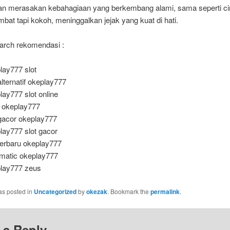
an merasakan kebahagiaan yang berkembang alami, sama seperti ci
bat tapi kokoh, meninggalkan jejak yang kuat di hati.
arch rekomendasi :
lay777 slot
 alternatif okeplay777
lay777 slot online
 okeplay777
 gacor okeplay777
lay777 slot gacor
 terbaru okeplay777
matic okeplay777
lay777 zeus
as posted in
Uncategorized
by
okezak
. Bookmark the
permalink
.
 a Reply