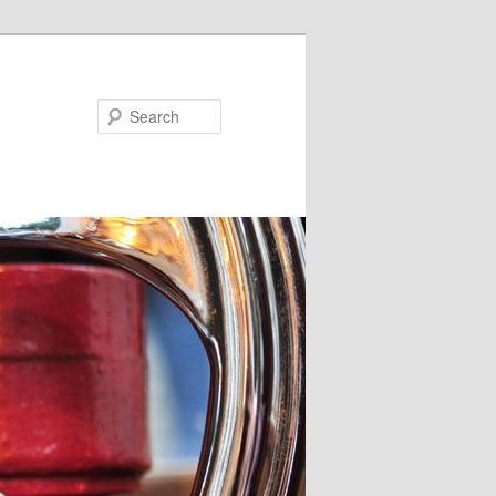
Search