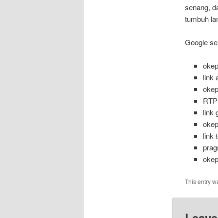
senang, d
tumbuh lam
Google se
okep
link
okep
RTP
link
okep
link
prag
okep
This entry w
Leave