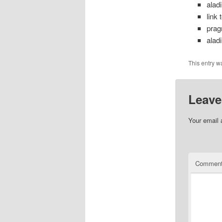
alad
link
prag
alad
This entry w
Leave
Your email 
Commen