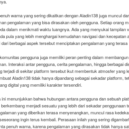
nya.
enuh warna yang sering dikaitkan dengan Aladin138 juga muncul dar
an pengalaman yang bisa dirasakan oleh pengguna. Setiap orang me
eda dalam menikmati waktu luangnya. Ada yang menyukai tampilan v
ada pula yang lebih menghargai kemudahan navigasi dan kecepatan 
 dari berbagai aspek tersebut menciptakan pengalaman yang terasa 
u, komunitas pengguna juga memiliki peran penting dalam membangu
n. Interaksi antar pengguna, cerita pengalaman, hingga berbagai di
g terjadi di sekitar platform tersebut ikut membentuk atmosfer yang le
mbuat Aladin138 tidak hanya dipandang sebagai sekadar platform, tet
ang digital yang memiliki karakter tersendiri.
ini menunjukkan bahwa hubungan antara pengguna dan sebuah plat
sa berkembang menjadi sesuatu yang lebih dari sekadar penggunaan t
ngalaman yang diberikan terasa menyenangkan, muncul rasa kedeka
eseorang ingin terus kembali. Perasaan inilah yang sering digamba
inta penuh warna, karena pengalaman yang dirasakan tidak hanya sa