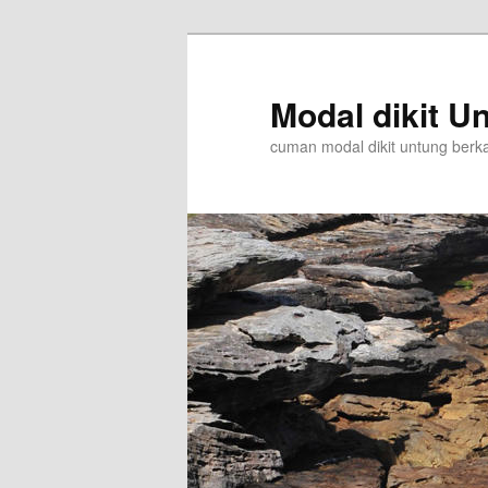
Skip
to
primary
Modal dikit Un
content
cuman modal dikit untung berkali