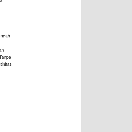
tengah
an
Tanpa
tinitas