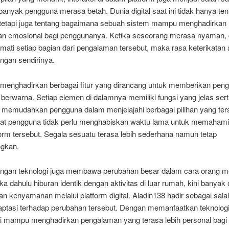
nyak pengguna merasa betah. Dunia digital saat ini tidak hanya ten
, tetapi juga tentang bagaimana sebuah sistem mampu menghadirkan
n emosional bagi penggunanya. Ketika seseorang merasa nyaman, d
ati setiap bagian dari pengalaman tersebut, maka rasa keterikatan
ngan sendirinya.
 menghadirkan berbagai fitur yang dirancang untuk memberikan pen
 berwarna. Setiap elemen di dalamnya memiliki fungsi yang jelas sert
g memudahkan pengguna dalam menjelajahi berbagai pilihan yang ters
at pengguna tidak perlu menghabiskan waktu lama untuk memahami
form tersebut. Segala sesuatu terasa lebih sederhana namun tetap
gkan.
gan teknologi juga membawa perubahan besar dalam cara orang m
ika dahulu hiburan identik dengan aktivitas di luar rumah, kini banyak
 kenyamanan melalui platform digital. Aladin138 hadir sebagai sala
aptasi terhadap perubahan tersebut. Dengan memanfaatkan teknolog
ini mampu menghadirkan pengalaman yang terasa lebih personal bagi 