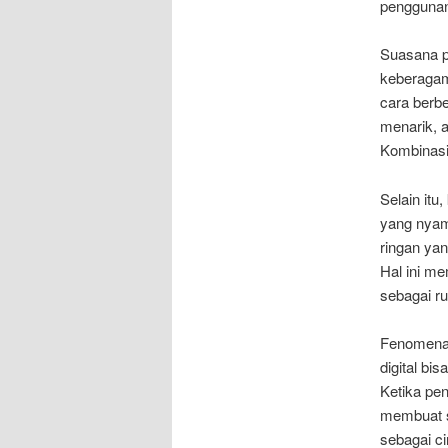
pengguna
Suasana p
keberagam
cara berb
menarik, 
Kombinasi
Selain it
yang nyama
ringan yan
Hal ini me
sebagai ru
Fenomena 
digital bi
Ketika pe
membuat s
sebagai c