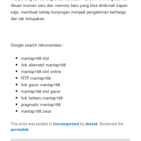
ribuan momen seru dan memory baru yang bisa dinikmati kapan
saja, membuat setiap kunjungan menjadi pengalaman berharga
dan tak terlupakan.
Google search rekomendasi :
mantap168 slot
link alternatif mantap168
mantap168 slot online
RTP mantap168
link gacor mantap168
mantap168 slot gacor
link terbaru mantap168
pragmatic mantap168
mantap168 zeus
This entry was posted in
Uncategorized
by
okezak
. Bookmark the
permalink
.