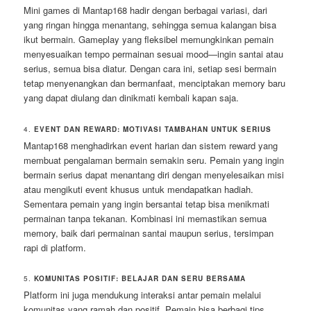
Mini games di Mantap168 hadir dengan berbagai variasi, dari
yang ringan hingga menantang, sehingga semua kalangan bisa
ikut bermain. Gameplay yang fleksibel memungkinkan pemain
menyesuaikan tempo permainan sesuai mood—ingin santai atau
serius, semua bisa diatur. Dengan cara ini, setiap sesi bermain
tetap menyenangkan dan bermanfaat, menciptakan memory baru
yang dapat diulang dan dinikmati kembali kapan saja.
4.
EVENT DAN REWARD: MOTIVASI TAMBAHAN UNTUK SERIUS
Mantap168 menghadirkan event harian dan sistem reward yang
membuat pengalaman bermain semakin seru. Pemain yang ingin
bermain serius dapat menantang diri dengan menyelesaikan misi
atau mengikuti event khusus untuk mendapatkan hadiah.
Sementara pemain yang ingin bersantai tetap bisa menikmati
permainan tanpa tekanan. Kombinasi ini memastikan semua
memory, baik dari permainan santai maupun serius, tersimpan
rapi di platform.
5.
KOMUNITAS POSITIF: BELAJAR DAN SERU BERSAMA
Platform ini juga mendukung interaksi antar pemain melalui
komunitas yang ramah dan positif. Pemain bisa berbagi tips,