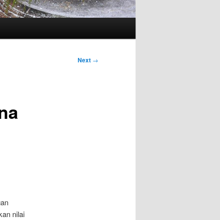
Next
→
na
an
an nilai