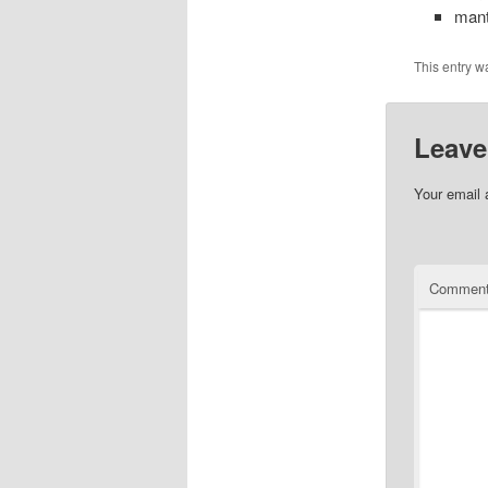
man
This entry w
Leave
Your email 
Commen