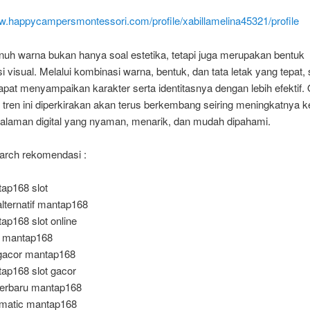
ww.happycampersmontessori.com/profile/xabillamelina45321/profile
nuh warna bukan hanya soal estetika, tetapi juga merupakan bentuk
 visual. Melalui kombinasi warna, bentuk, dan tata letak yang tepat,
apat menyampaikan karakter serta identitasnya dengan lebih efektif.
, tren ini diperkirakan akan terus berkembang seiring meningkatnya 
alaman digital yang nyaman, menarik, dan mudah dipahami.
arch rekomendasi :
ap168 slot
 alternatif mantap168
ap168 slot online
 mantap168
 gacor mantap168
ap168 slot gacor
 terbaru mantap168
matic mantap168