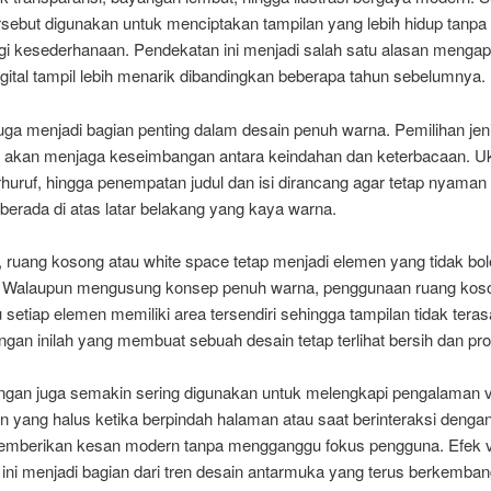
rsebut digunakan untuk menciptakan tampilan yang lebih hidup tanpa
i kesederhanaan. Pendekatan ini menjadi salah satu alasan menga
igital tampil lebih menarik dibandingkan beberapa tahun sebelumnya.
juga menjadi bagian penting dalam desain penuh warna. Pemilihan jen
t akan menjaga keseimbangan antara keindahan dan keterbacaan. U
rhuruf, hingga penempatan judul dan isi dirancang agar tetap nyaman
berada di atas latar belakang yang kaya warna.
in, ruang kosong atau white space tetap menjadi elemen yang tidak bo
. Walaupun mengusung konsep penuh warna, penggunaan ruang kos
etiap elemen memiliki area tersendiri sehingga tampilan tidak teras
an inilah yang membuat sebuah desain tetap terlihat bersih dan pro
ingan juga semakin sering digunakan untuk melengkapi pengalaman v
 yang halus ketika berpindah halaman atau saat berinteraksi denga
mberikan kesan modern tanpa mengganggu fokus pengguna. Efek v
ni menjadi bagian dari tren desain antarmuka yang terus berkemban