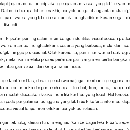
 tetapi juga mampu menciptakan pengalaman visual yang lebih nyama
 Dalam beberapa tahun terakhir, banyak pengembang antarmuka digit
i palet warna yang lebih berani untuk menghadirkan kesan segar, di
 dikenali.
iliki peran penting dalam membangun identitas visual sebuah platfo
 warna mampu menghadirkan suasana yang berbeda, mulai dari nu
ergik, hingga profesional. Oleh karena itu, pemilihan warna tidak lagi
ak, melainkan melalui proses perancangan yang mempertimbangkan 
seimbangan visual, dan kenyamanan mata.
mperkuat identitas, desain penuh warna juga membantu pengguna m
elemen antarmuka dengan lebih cepat. Tombol, ikon, menu, maupun il
bih mudah dibedakan ketika memiliki kontras yang tepat. Hal tersebu
busi pada pengalaman pengguna yang lebih baik karena informasi dap
secara visual tanpa memerlukan banyak penjelasan.
an teknologi desain turut menghadirkan berbagai teknik baru sepert
k transparansi, bayangan lembut, hingga ilustrasi bergaya modern. S