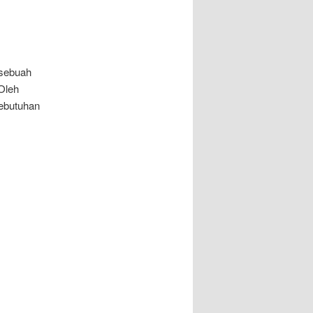
 sebuah
 Oleh
kebutuhan