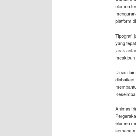
elemen te
mengurang
platform d
Tipografi 
yang tepa
jarak anta
meskipun 
Di sisi la
diabaikan
membantu s
Keseimbang
Animasi r
Pergerakan
elemen me
semacam i