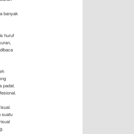
pa banyak
is huruf
kuran,
 dibaca
leh
ong
a padat.
fesional.
isual.
n suatu
isual
g.