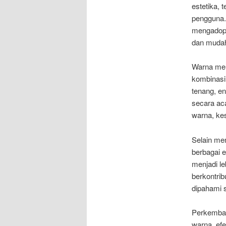
estetika,
pengguna.
mengadops
dan mudah
Warna mem
kombinasi
tenang, en
secara ac
warna, ke
Selain me
berbagai 
menjadi le
berkontri
dipahami 
Perkembang
warna, efe