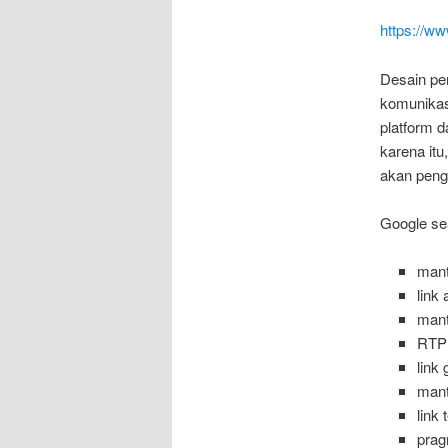
https://w
Desain pe
komunikasi
platform d
karena itu
akan peng
Google se
mant
link
mant
RTP
link
mant
link
prag