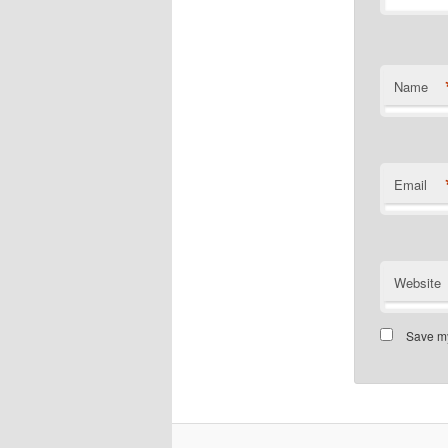
Name
Email
Website
Save my