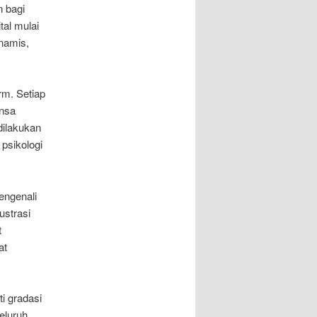
n bagi
al mulai
namis,
rm. Setiap
ansa
 dilakukan
psikologi
engenali
ustrasi
t
at
i gradasi
eluruh