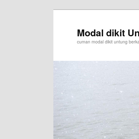
Skip
to
primary
Modal dikit Un
content
cuman modal dikit untung berkali