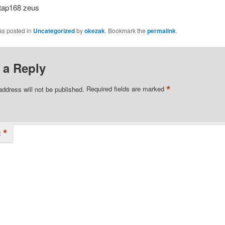
tap168 zeus
as posted in
Uncategorized
by
okezak
. Bookmark the
permalink
.
 a Reply
*
address will not be published.
Required fields are marked
*
t