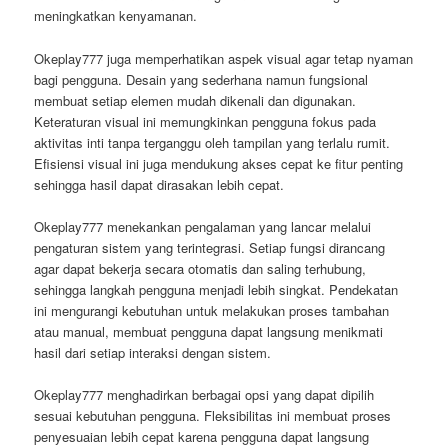
meningkatkan kenyamanan.
Okeplay777 juga memperhatikan aspek visual agar tetap nyaman
bagi pengguna. Desain yang sederhana namun fungsional
membuat setiap elemen mudah dikenali dan digunakan.
Keteraturan visual ini memungkinkan pengguna fokus pada
aktivitas inti tanpa terganggu oleh tampilan yang terlalu rumit.
Efisiensi visual ini juga mendukung akses cepat ke fitur penting
sehingga hasil dapat dirasakan lebih cepat.
Okeplay777 menekankan pengalaman yang lancar melalui
pengaturan sistem yang terintegrasi. Setiap fungsi dirancang
agar dapat bekerja secara otomatis dan saling terhubung,
sehingga langkah pengguna menjadi lebih singkat. Pendekatan
ini mengurangi kebutuhan untuk melakukan proses tambahan
atau manual, membuat pengguna dapat langsung menikmati
hasil dari setiap interaksi dengan sistem.
Okeplay777 menghadirkan berbagai opsi yang dapat dipilih
sesuai kebutuhan pengguna. Fleksibilitas ini membuat proses
penyesuaian lebih cepat karena pengguna dapat langsung