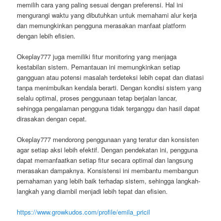
memilih cara yang paling sesuai dengan preferensi. Hal ini
mengurangi waktu yang dibutuhkan untuk memahami alur kerja
dan memungkinkan pengguna merasakan manfaat platform
dengan lebih efisien.
Okeplay777 juga memiliki fitur monitoring yang menjaga
kestabilan sistem. Pemantauan ini memungkinkan setiap
gangguan atau potensi masalah terdeteksi lebih cepat dan diatasi
tanpa menimbulkan kendala berarti. Dengan kondisi sistem yang
selalu optimal, proses penggunaan tetap berjalan lancar,
sehingga pengalaman pengguna tidak terganggu dan hasil dapat
dirasakan dengan cepat.
Okeplay777 mendorong penggunaan yang teratur dan konsisten
agar setiap aksi lebih efektif. Dengan pendekatan ini, pengguna
dapat memanfaatkan setiap fitur secara optimal dan langsung
merasakan dampaknya. Konsistensi ini membantu membangun
pemahaman yang lebih baik terhadap sistem, sehingga langkah-
langkah yang diambil menjadi lebih tepat dan efisien.
https://www.growkudos.com/profile/emila_pricil