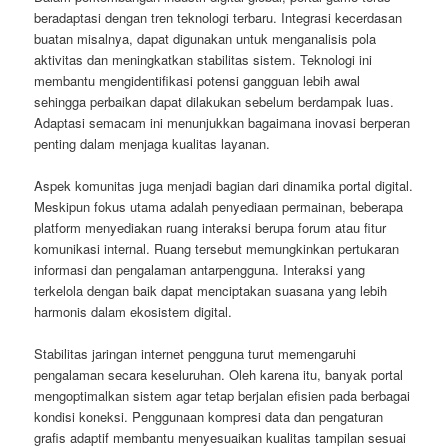
beradaptasi dengan tren teknologi terbaru. Integrasi kecerdasan
buatan misalnya, dapat digunakan untuk menganalisis pola
aktivitas dan meningkatkan stabilitas sistem. Teknologi ini
membantu mengidentifikasi potensi gangguan lebih awal
sehingga perbaikan dapat dilakukan sebelum berdampak luas.
Adaptasi semacam ini menunjukkan bagaimana inovasi berperan
penting dalam menjaga kualitas layanan.
Aspek komunitas juga menjadi bagian dari dinamika portal digital.
Meskipun fokus utama adalah penyediaan permainan, beberapa
platform menyediakan ruang interaksi berupa forum atau fitur
komunikasi internal. Ruang tersebut memungkinkan pertukaran
informasi dan pengalaman antarpengguna. Interaksi yang
terkelola dengan baik dapat menciptakan suasana yang lebih
harmonis dalam ekosistem digital.
Stabilitas jaringan internet pengguna turut memengaruhi
pengalaman secara keseluruhan. Oleh karena itu, banyak portal
mengoptimalkan sistem agar tetap berjalan efisien pada berbagai
kondisi koneksi. Penggunaan kompresi data dan pengaturan
grafis adaptif membantu menyesuaikan kualitas tampilan sesuai