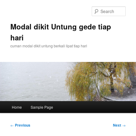
Skip
to
Sear
primary
content
Modal dikit Untung gede tiap
hari
cuman modal dikit untung berkali lipat tiap hari
Main
Home
Sample Page
menu
Post
←
Previous
Next
→
navigation