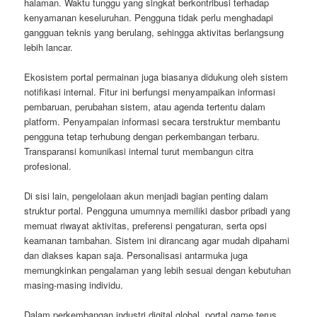
halaman. Waktu tunggu yang singkat berkontribusi terhadap
kenyamanan keseluruhan. Pengguna tidak perlu menghadapi
gangguan teknis yang berulang, sehingga aktivitas berlangsung
lebih lancar.
Ekosistem portal permainan juga biasanya didukung oleh sistem
notifikasi internal. Fitur ini berfungsi menyampaikan informasi
pembaruan, perubahan sistem, atau agenda tertentu dalam
platform. Penyampaian informasi secara terstruktur membantu
pengguna tetap terhubung dengan perkembangan terbaru.
Transparansi komunikasi internal turut membangun citra
profesional.
Di sisi lain, pengelolaan akun menjadi bagian penting dalam
struktur portal. Pengguna umumnya memiliki dasbor pribadi yang
memuat riwayat aktivitas, preferensi pengaturan, serta opsi
keamanan tambahan. Sistem ini dirancang agar mudah dipahami
dan diakses kapan saja. Personalisasi antarmuka juga
memungkinkan pengalaman yang lebih sesuai dengan kebutuhan
masing-masing individu.
Dalam perkembangan industri digital global, portal game terus