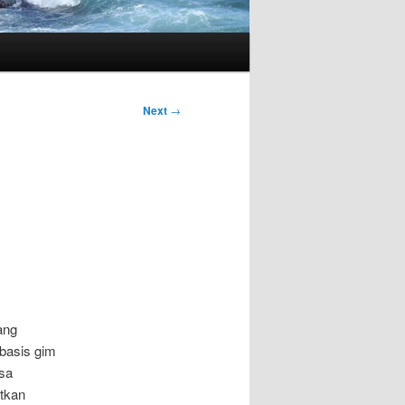
Next
→
ang
rbasis gim
asa
itkan