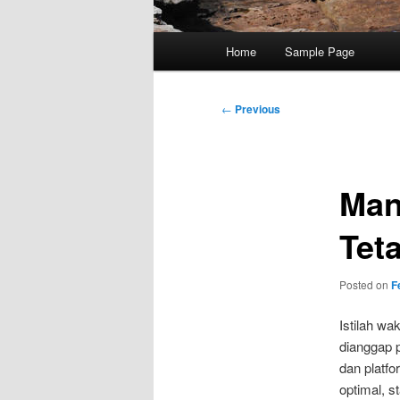
Main
Home
Sample Page
menu
Post
←
Previous
navigation
Man
Tet
Posted on
F
Istilah w
dianggap p
dan platf
optimal, 