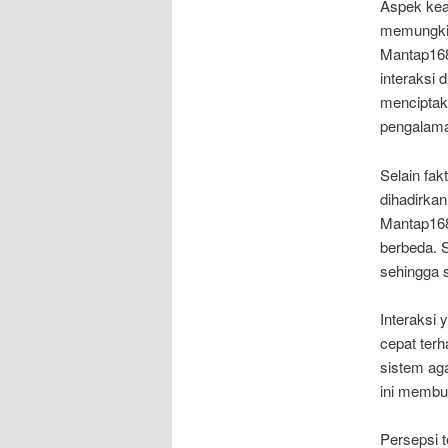
Aspek kea
memungkink
Mantap168
interaksi 
menciptak
pengalam
Selain fa
dihadirkan
Mantap168
berbeda. 
sehingga s
Interaksi
cepat ter
sistem ag
ini membu
Persepsi t