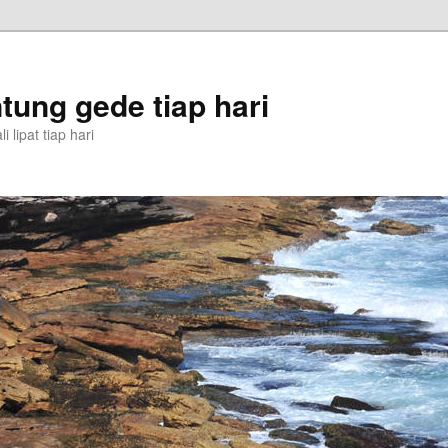
tung gede tiap hari
 lipat tiap hari