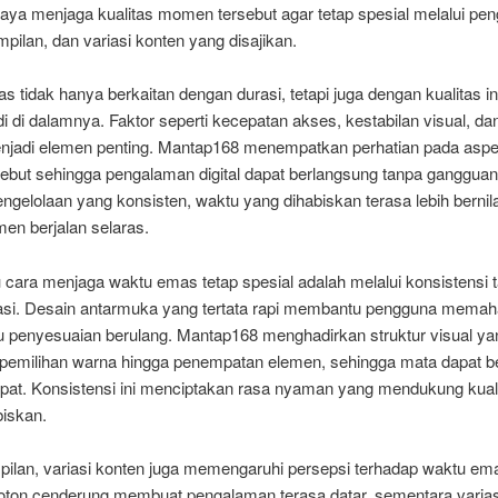
aya menjaga kualitas momen tersebut agar tetap spesial melalui pen
mpilan, dan variasi konten yang disajikan.
 tidak hanya berkaitan dengan durasi, tetapi juga dengan kualitas in
di di dalamnya. Faktor seperti kecepatan akses, kestabilan visual, d
njadi elemen penting. Mantap168 menempatkan perhatian pada asp
sebut sehingga pengalaman digital dapat berlangsung tanpa gangguan 
gelolaan yang konsisten, waktu yang dihabiskan terasa lebih bernil
men berjalan selaras.
 cara menjaga waktu emas tetap spesial adalah melalui konsistensi 
asi. Desain antarmuka yang tertata rapi membantu pengguna memah
u penyesuaian berulang. Mantap168 menghadirkan struktur visual yan
i pemilihan warna hingga penempatan elemen, sehingga mata dapat b
pat. Konsistensi ini menciptakan rasa nyaman yang mendukung kual
biskan.
mpilan, variasi konten juga memengaruhi persepsi terhadap waktu em
ton cenderung membuat pengalaman terasa datar, sementara varias