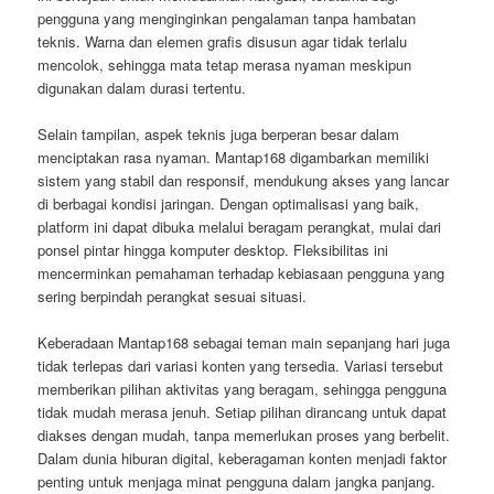
pengguna yang menginginkan pengalaman tanpa hambatan
teknis. Warna dan elemen grafis disusun agar tidak terlalu
mencolok, sehingga mata tetap merasa nyaman meskipun
digunakan dalam durasi tertentu.
Selain tampilan, aspek teknis juga berperan besar dalam
menciptakan rasa nyaman. Mantap168 digambarkan memiliki
sistem yang stabil dan responsif, mendukung akses yang lancar
di berbagai kondisi jaringan. Dengan optimalisasi yang baik,
platform ini dapat dibuka melalui beragam perangkat, mulai dari
ponsel pintar hingga komputer desktop. Fleksibilitas ini
mencerminkan pemahaman terhadap kebiasaan pengguna yang
sering berpindah perangkat sesuai situasi.
Keberadaan Mantap168 sebagai teman main sepanjang hari juga
tidak terlepas dari variasi konten yang tersedia. Variasi tersebut
memberikan pilihan aktivitas yang beragam, sehingga pengguna
tidak mudah merasa jenuh. Setiap pilihan dirancang untuk dapat
diakses dengan mudah, tanpa memerlukan proses yang berbelit.
Dalam dunia hiburan digital, keberagaman konten menjadi faktor
penting untuk menjaga minat pengguna dalam jangka panjang.