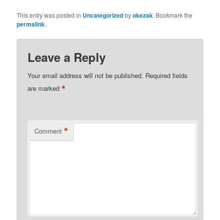
This entry was posted in
Uncategorized
by
okezak
. Bookmark the
permalink
.
Leave a Reply
Your email address will not be published.
Required fields
*
are marked
*
Comment