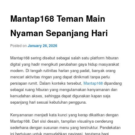
Mantap168 Teman Main
Nyaman Sepanjang Hari
Posted on
January 26, 2026
Mantap168 sering disebut sebagai salah satu platform hiburan
digital yang hadir mengikuti perubahan gaya hidup masyarakat
modern. Di tengah rutinitas harian yang padat, banyak orang
mencari aktivitas ringan yang dapat dinikmati tanpa perlu
persiapan rumit. Dalam konteks tersebut,
Mantap168
dipandang
sebagai ruang hiburan yang mengutamakan kenyamanan dan
kemudahan akses, sehingga dapat digunakan kapan saja
sepanjang hari sesuai kebutuhan pengguna.
Kenyamanan menjadi kata kunci yang kerap dikaitkan dengan
Mantap168. Dari sisi desain, tampilan visualnya cenderung
sederhana dengan susunan menu yang terstruktur. Pendekatan
ini bertujuan untuk memudahkan navigasi, terutama bagi