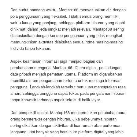
Dari sudut pandang waktu, Mantap168 menyesuaikan diri dengan
pola penggunaan yang fleksibel. Tidak semua orang memiliki
waktu luang yang panjang, sehingga platform hiburan yang dapat
dinikmati dalam jeda singkat menjadi relevan. Mantap168 sering
diasosiasikan dengan konsep penggunaan yang tidak mengikat,
memungkinkan aktivitas dilakukan sesuai ritme masing-masing
individu tanpa tekanan.
Aspek keamanan informasi juga menjadi bagian dari
pembahasan mengenai Mantap168. Di era digital, perlindungan
data pribadi menjadi perhatian utama. Platform ini digambarkan
memiliki sistem pengamanan tertentu untuk menjaga informasi
pengguna. Langkah-langkah tersebut bertujuan menciptakan rasa
aman, sehingga pengguna dapat fokus pada pengalaman hiburan
tanpa khawatir terhadap aspek teknis di balik layar.
Dari perspektif sosial, Mantap168 mencerminkan perubahan cara
orang berinteraksi dengan hiburan. Jika sebelumnya hiburan
sering dikaitkan dengan aktivitas di luar rumah atau pertemuan
langsung, kini banyak yang beralih ke platform digital yang lebih