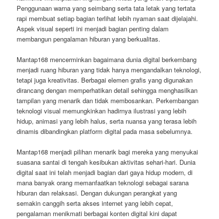
Penggunaan warna yang seimbang serta tata letak yang tertata
rapi membuat setiap bagian terlihat lebih nyaman saat dijelajahi.
Aspek visual seperti ini menjadi bagian penting dalam
membangun pengalaman hiburan yang berkualitas.
Mantap168 mencerminkan bagaimana dunia digital berkembang
menjadi ruang hiburan yang tidak hanya mengandalkan teknologi,
tetapi juga kreativitas. Berbagai elemen grafis yang digunakan
dirancang dengan memperhatikan detail sehingga menghasilkan
tampilan yang menarik dan tidak membosankan. Perkembangan
teknologi visual memungkinkan hadirnya ilustrasi yang lebih
hidup, animasi yang lebih halus, serta nuansa yang terasa lebih
dinamis dibandingkan platform digital pada masa sebelumnya.
Mantap168 menjadi pilihan menarik bagi mereka yang menyukai
suasana santai di tengah kesibukan aktivitas sehari-hari. Dunia
digital saat ini telah menjadi bagian dari gaya hidup modern, di
mana banyak orang memanfaatkan teknologi sebagai sarana
hiburan dan relaksasi. Dengan dukungan perangkat yang
semakin canggih serta akses internet yang lebih cepat,
pengalaman menikmati berbagai konten digital kini dapat