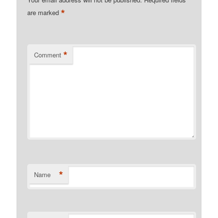
*
are marked
*
Comment
*
Name