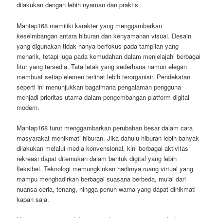
dilakukan dengan lebih nyaman dan praktis.
Mantap168 memiliki karakter yang menggambarkan
keseimbangan antara hiburan dan kenyamanan visual. Desain
yang digunakan tidak hanya berfokus pada tampilan yang
menarik, tetapi juga pada kemudahan dalam menjelajahi berbagai
fitur yang tersedia. Tata letak yang sederhana namun elegan
membuat setiap elemen terlihat lebih terorganisir. Pendekatan
seperti ini menunjukkan bagaimana pengalaman pengguna
menjadi prioritas utama dalam pengembangan platform digital
modern.
Mantap168 turut menggambarkan perubahan besar dalam cara
masyarakat menikmati hiburan. Jika dahulu hiburan lebih banyak
dilakukan melalui media konvensional, kini berbagai aktivitas
rekreasi dapat ditemukan dalam bentuk digital yang lebih
fleksibel. Teknologi memungkinkan hadirnya ruang virtual yang
mampu menghadirkan berbagai suasana berbeda, mulai dari
nuansa ceria, tenang, hingga penuh warna yang dapat dinikmati
kapan saja.