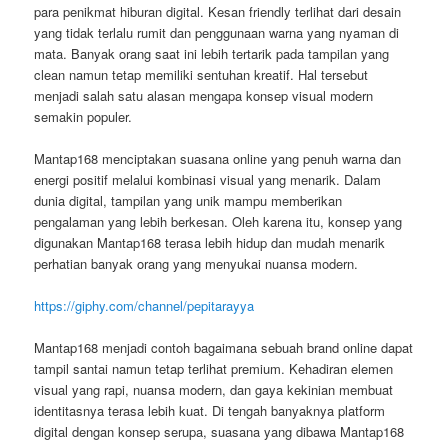
para penikmat hiburan digital. Kesan friendly terlihat dari desain
yang tidak terlalu rumit dan penggunaan warna yang nyaman di
mata. Banyak orang saat ini lebih tertarik pada tampilan yang
clean namun tetap memiliki sentuhan kreatif. Hal tersebut
menjadi salah satu alasan mengapa konsep visual modern
semakin populer.
Mantap168 menciptakan suasana online yang penuh warna dan
energi positif melalui kombinasi visual yang menarik. Dalam
dunia digital, tampilan yang unik mampu memberikan
pengalaman yang lebih berkesan. Oleh karena itu, konsep yang
digunakan Mantap168 terasa lebih hidup dan mudah menarik
perhatian banyak orang yang menyukai nuansa modern.
https://giphy.com/channel/pepitarayya
Mantap168 menjadi contoh bagaimana sebuah brand online dapat
tampil santai namun tetap terlihat premium. Kehadiran elemen
visual yang rapi, nuansa modern, dan gaya kekinian membuat
identitasnya terasa lebih kuat. Di tengah banyaknya platform
digital dengan konsep serupa, suasana yang dibawa Mantap168