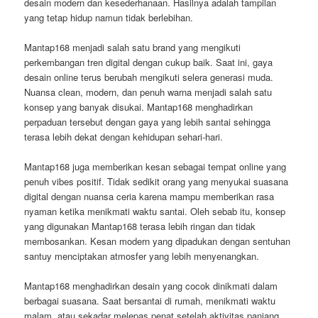
desain modern dan kesederhanaan. Hasilnya adalah tampilan
yang tetap hidup namun tidak berlebihan.
Mantap168 menjadi salah satu brand yang mengikuti
perkembangan tren digital dengan cukup baik. Saat ini, gaya
desain online terus berubah mengikuti selera generasi muda.
Nuansa clean, modern, dan penuh warna menjadi salah satu
konsep yang banyak disukai. Mantap168 menghadirkan
perpaduan tersebut dengan gaya yang lebih santai sehingga
terasa lebih dekat dengan kehidupan sehari-hari.
Mantap168 juga memberikan kesan sebagai tempat online yang
penuh vibes positif. Tidak sedikit orang yang menyukai suasana
digital dengan nuansa ceria karena mampu memberikan rasa
nyaman ketika menikmati waktu santai. Oleh sebab itu, konsep
yang digunakan Mantap168 terasa lebih ringan dan tidak
membosankan. Kesan modern yang dipadukan dengan sentuhan
santuy menciptakan atmosfer yang lebih menyenangkan.
Mantap168 menghadirkan desain yang cocok dinikmati dalam
berbagai suasana. Saat bersantai di rumah, menikmati waktu
malam, atau sekadar melepas penat setelah aktivitas panjang,