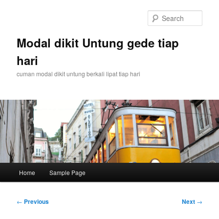
Skip
to
Sear
primary
content
Modal dikit Untung gede tiap
hari
cuman modal dikit untung berkali lipat tiap hari
Main
Home
Sample Page
menu
Post
←
Previous
Next
→
navigation