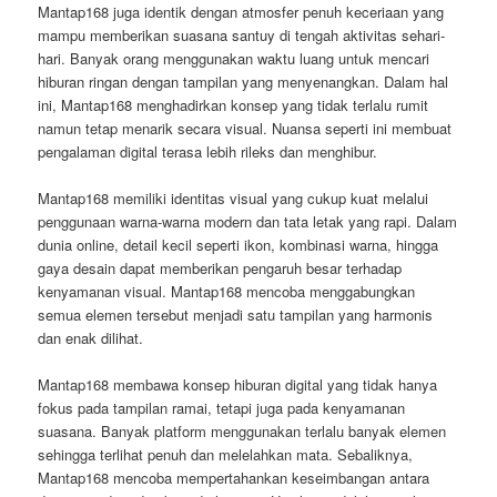
Mantap168 juga identik dengan atmosfer penuh keceriaan yang
mampu memberikan suasana santuy di tengah aktivitas sehari-
hari. Banyak orang menggunakan waktu luang untuk mencari
hiburan ringan dengan tampilan yang menyenangkan. Dalam hal
ini, Mantap168 menghadirkan konsep yang tidak terlalu rumit
namun tetap menarik secara visual. Nuansa seperti ini membuat
pengalaman digital terasa lebih rileks dan menghibur.
Mantap168 memiliki identitas visual yang cukup kuat melalui
penggunaan warna-warna modern dan tata letak yang rapi. Dalam
dunia online, detail kecil seperti ikon, kombinasi warna, hingga
gaya desain dapat memberikan pengaruh besar terhadap
kenyamanan visual. Mantap168 mencoba menggabungkan
semua elemen tersebut menjadi satu tampilan yang harmonis
dan enak dilihat.
Mantap168 membawa konsep hiburan digital yang tidak hanya
fokus pada tampilan ramai, tetapi juga pada kenyamanan
suasana. Banyak platform menggunakan terlalu banyak elemen
sehingga terlihat penuh dan melelahkan mata. Sebaliknya,
Mantap168 mencoba mempertahankan keseimbangan antara