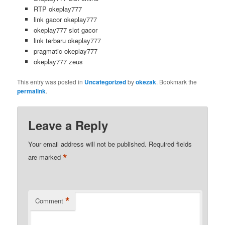
RTP okeplay777
link gacor okeplay777
okeplay777 slot gacor
link terbaru okeplay777
pragmatic okeplay777
okeplay777 zeus
This entry was posted in
Uncategorized
by
okezak
. Bookmark the
permalink
.
Leave a Reply
Your email address will not be published.
Required fields
*
are marked
*
Comment