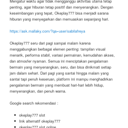
Mengatur waktu agar tidak mengganggu aktivitas utama tetap
penting, agar hiburan tetap positif dan menyenangkan. Dengan
keseimbangan yang tepat, Okeplay777 bisa menjadi sarana
hiburan yang menyegarkan dan memuaskan sepanjang hari.
https://ask.mallaky.com/?qa=user/sabilafreya
Okeplay777 seru dari pagi sampai malam karena
menggabungkan berbagai elemen penting: tampilan visual
menarik, performa stabil, variasi permainan, kemudahan akses,
dan atmosfer nyaman. Semua ini menciptakan pengalaman
bermain yang menyenangkan, seru, dan bisa dinikmati setiap
jam dalam sehari. Dari pagi yang santai hingga malam yang
santai tapi penuh keseruan, platform ini mampu menghadirkan
pengalaman bermain yang membuat hari-hari lebih hidup,
menyenangkan, dan penuh warna.
Google search rekomendasi :
okeplay777 slot
link alternatif okeplay777
okeplay777 slot online