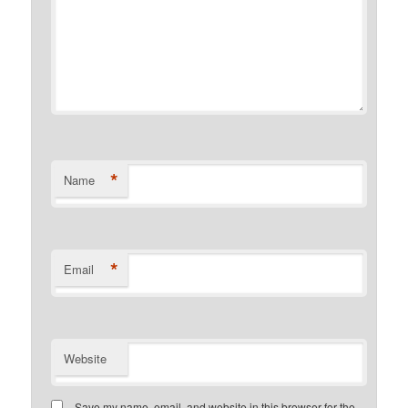
*
Name
*
Email
Website
Save my name, email, and website in this browser for the