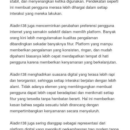
stabil, dan menyenangkan ketika digunakan. Pendekatan seperti
ini membuat pengguna merasa lebih dihargai dalam setiap
interaksi yang mereka lakukan.
Aladin138 juga mencerminkan perubahan preferensi pengguna
internet yang semakin selektif dalam memilih platform. Banyak
orang kini lebih mengutamakan kualitas pengalaman
dibandingkan sekadar banyaknya fitur. Platform yang mampu
memberikan pengalaman yang konsisten, ringan, dan mudah
dipahami biasanya lebih cepat mendapatkan tempat di hati
pengguna karena memberikan kenyamanan yang berkelanjutan.
Aladin138 menghadirkan suasana digital yang terasa lebih rapi
dan terorganisir, sehingga setiap interaksi berjalan dengan lebih
alami. Tidak adanya elemen yang membingungkan membuat
pengguna dapat lebih cepat beradaptasi dan menikmati setiap
fitur yang tersedia tanpa hambatan berarti. Hal ini memberikan
kesan bahwa segala sesuatu telah dirancang dengan
mempertimbangkan kenyamanan secara menyeluruh.
Aladin138 juga sering dianggap sebagai representasi dari
platform digital yang mengikuti perkembangan tren modern tanpa