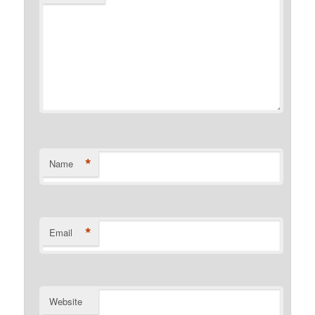
*
Name
*
Email
Website