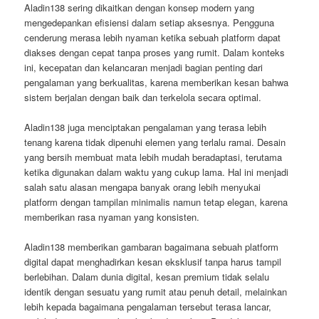
Aladin138 sering dikaitkan dengan konsep modern yang
mengedepankan efisiensi dalam setiap aksesnya. Pengguna
cenderung merasa lebih nyaman ketika sebuah platform dapat
diakses dengan cepat tanpa proses yang rumit. Dalam konteks
ini, kecepatan dan kelancaran menjadi bagian penting dari
pengalaman yang berkualitas, karena memberikan kesan bahwa
sistem berjalan dengan baik dan terkelola secara optimal.
Aladin138 juga menciptakan pengalaman yang terasa lebih
tenang karena tidak dipenuhi elemen yang terlalu ramai. Desain
yang bersih membuat mata lebih mudah beradaptasi, terutama
ketika digunakan dalam waktu yang cukup lama. Hal ini menjadi
salah satu alasan mengapa banyak orang lebih menyukai
platform dengan tampilan minimalis namun tetap elegan, karena
memberikan rasa nyaman yang konsisten.
Aladin138 memberikan gambaran bagaimana sebuah platform
digital dapat menghadirkan kesan eksklusif tanpa harus tampil
berlebihan. Dalam dunia digital, kesan premium tidak selalu
identik dengan sesuatu yang rumit atau penuh detail, melainkan
lebih kepada bagaimana pengalaman tersebut terasa lancar,