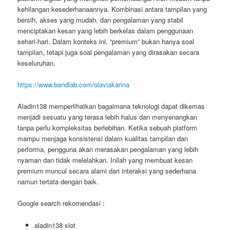
kehilangan kesederhanaannya. Kombinasi antara tampilan yang
bersih, akses yang mudah, dan pengalaman yang stabil
menciptakan kesan yang lebih berkelas dalam penggunaan
sehari-hari. Dalam konteks ini, “premium” bukan hanya soal
tampilan, tetapi juga soal pengalaman yang dirasakan secara
keseluruhan.
https://www.bandlab.com/olaviakarina
Aladin138 memperlihatkan bagaimana teknologi dapat dikemas
menjadi sesuatu yang terasa lebih halus dan menyenangkan
tanpa perlu kompleksitas berlebihan. Ketika sebuah platform
mampu menjaga konsistensi dalam kualitas tampilan dan
performa, pengguna akan merasakan pengalaman yang lebih
nyaman dan tidak melelahkan. Inilah yang membuat kesan
premium muncul secara alami dari interaksi yang sederhana
namun tertata dengan baik.
Google search rekomendasi :
aladin138 slot