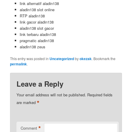
link alternatif aladin138
aladin138 slot online
RTP aladin138
link gacor aladin138
aladin138 slot gacor
link terbaru aladin138
pragmatic aladin138
aladin138 zeus
This entry was posted in
Uncategorized
by
okezak
. Bookmark the
permalink
.
Leave a Reply
Your email address will not be published.
Required fields
*
are marked
*
Comment