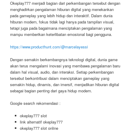
Okeplay777 menjadi bagian dari perkembangan tersebut dengan
menghadirkan pengalaman hiburan digital yang menekankan
pada gameplay yang lebih hidup dan interaktif. Dalam dunia
hiburan modern, fokus tidak lagi hanya pada tampilan visual,
tetapi juga pada bagaimana menciptakan pengalaman yang
mampu memberikan keterlibatan emosional bagi pengguna.
https://www.producthunt.com/@marcelayessi
Dengan semakin berkembangnya teknologi digital, dunia game
akan terus mengalami inovasi yang membawa pengalaman baru
dalam hal visual, audio, dan interaksi. Setiap perkembangan
tersebut berkontribusi dalam menciptakan gameplay yang
semakin hidup, dinamis, dan imersif, menjadikan hiburan digital
sebagai bagian penting dari gaya hidup modern.
Google search rekomendasi :
okeplay777 slot
link alternatif okeplay777
okeplay777 slot online