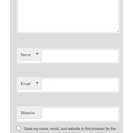
*
Name
*
Email
Website
Save my name, email, and website in this browser for the