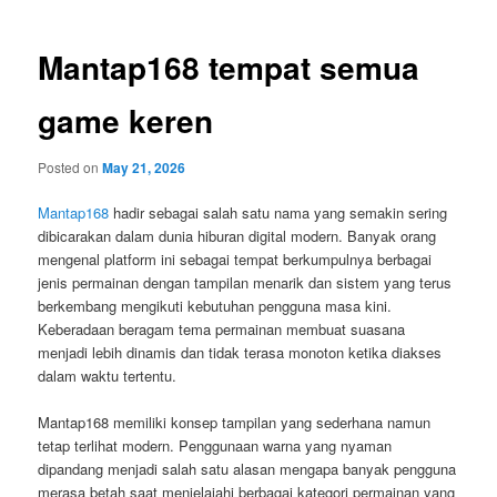
Mantap168 tempat semua
game keren
Posted on
May 21, 2026
Mantap168
hadir sebagai salah satu nama yang semakin sering
dibicarakan dalam dunia hiburan digital modern. Banyak orang
mengenal platform ini sebagai tempat berkumpulnya berbagai
jenis permainan dengan tampilan menarik dan sistem yang terus
berkembang mengikuti kebutuhan pengguna masa kini.
Keberadaan beragam tema permainan membuat suasana
menjadi lebih dinamis dan tidak terasa monoton ketika diakses
dalam waktu tertentu.
Mantap168 memiliki konsep tampilan yang sederhana namun
tetap terlihat modern. Penggunaan warna yang nyaman
dipandang menjadi salah satu alasan mengapa banyak pengguna
merasa betah saat menjelajahi berbagai kategori permainan yang