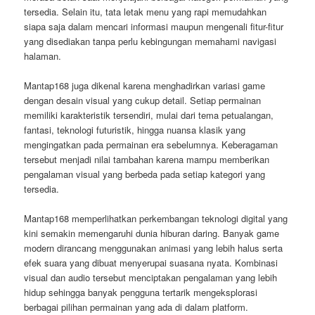
tersedia. Selain itu, tata letak menu yang rapi memudahkan
siapa saja dalam mencari informasi maupun mengenali fitur-fitur
yang disediakan tanpa perlu kebingungan memahami navigasi
halaman.
Mantap168 juga dikenal karena menghadirkan variasi game
dengan desain visual yang cukup detail. Setiap permainan
memiliki karakteristik tersendiri, mulai dari tema petualangan,
fantasi, teknologi futuristik, hingga nuansa klasik yang
mengingatkan pada permainan era sebelumnya. Keberagaman
tersebut menjadi nilai tambahan karena mampu memberikan
pengalaman visual yang berbeda pada setiap kategori yang
tersedia.
Mantap168 memperlihatkan perkembangan teknologi digital yang
kini semakin memengaruhi dunia hiburan daring. Banyak game
modern dirancang menggunakan animasi yang lebih halus serta
efek suara yang dibuat menyerupai suasana nyata. Kombinasi
visual dan audio tersebut menciptakan pengalaman yang lebih
hidup sehingga banyak pengguna tertarik mengeksplorasi
berbagai pilihan permainan yang ada di dalam platform.