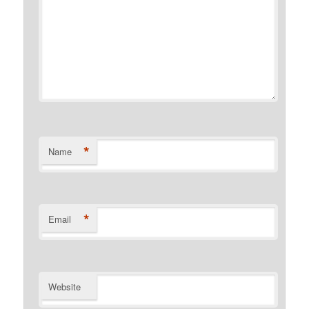
*
Name
*
Email
Website