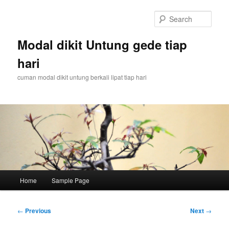
Skip
to
Sear
primary
content
Modal dikit Untung gede tiap
hari
cuman modal dikit untung berkali lipat tiap hari
Main
Home
Sample Page
menu
Post
←
Previous
Next
→
navigation