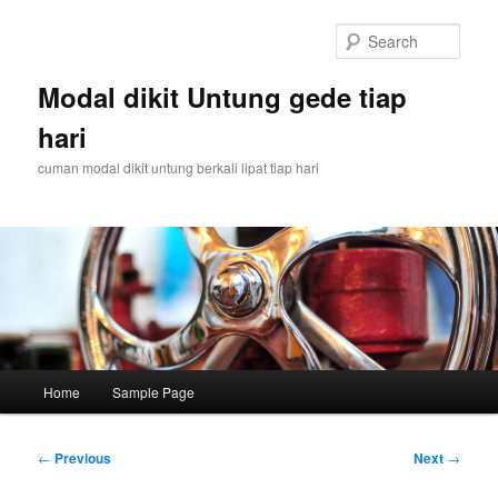
Skip
to
Sear
primary
content
Modal dikit Untung gede tiap
hari
cuman modal dikit untung berkali lipat tiap hari
Main
Home
Sample Page
menu
Post
←
Previous
Next
→
navigation