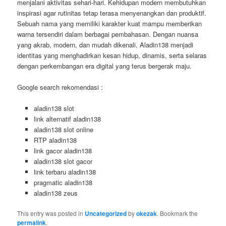
menjalani aktivitas sehari-hari. Kehidupan modern membutuhkan
inspirasi agar rutinitas tetap terasa menyenangkan dan produktif.
Sebuah nama yang memiliki karakter kuat mampu memberikan
warna tersendiri dalam berbagai pembahasan. Dengan nuansa
yang akrab, modern, dan mudah dikenali, Aladin138 menjadi
identitas yang menghadirkan kesan hidup, dinamis, serta selaras
dengan perkembangan era digital yang terus bergerak maju.
Google search rekomendasi :
aladin138 slot
link alternatif aladin138
aladin138 slot online
RTP aladin138
link gacor aladin138
aladin138 slot gacor
link terbaru aladin138
pragmatic aladin138
aladin138 zeus
This entry was posted in
Uncategorized
by
okezak
. Bookmark the
permalink
.