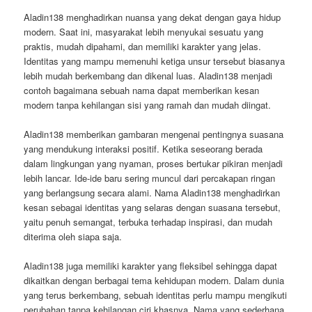
Aladin138 menghadirkan nuansa yang dekat dengan gaya hidup
modern. Saat ini, masyarakat lebih menyukai sesuatu yang
praktis, mudah dipahami, dan memiliki karakter yang jelas.
Identitas yang mampu memenuhi ketiga unsur tersebut biasanya
lebih mudah berkembang dan dikenal luas. Aladin138 menjadi
contoh bagaimana sebuah nama dapat memberikan kesan
modern tanpa kehilangan sisi yang ramah dan mudah diingat.
Aladin138 memberikan gambaran mengenai pentingnya suasana
yang mendukung interaksi positif. Ketika seseorang berada
dalam lingkungan yang nyaman, proses bertukar pikiran menjadi
lebih lancar. Ide-ide baru sering muncul dari percakapan ringan
yang berlangsung secara alami. Nama Aladin138 menghadirkan
kesan sebagai identitas yang selaras dengan suasana tersebut,
yaitu penuh semangat, terbuka terhadap inspirasi, dan mudah
diterima oleh siapa saja.
Aladin138 juga memiliki karakter yang fleksibel sehingga dapat
dikaitkan dengan berbagai tema kehidupan modern. Dalam dunia
yang terus berkembang, sebuah identitas perlu mampu mengikuti
perubahan tanpa kehilangan ciri khasnya. Nama yang sederhana