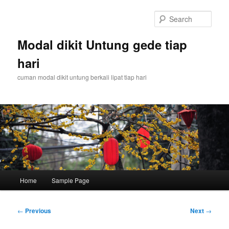
Skip
to
Sear
primary
content
Modal dikit Untung gede tiap
hari
cuman modal dikit untung berkali lipat tiap hari
Main
Home
Sample Page
menu
Post
←
Previous
Next
→
navigation