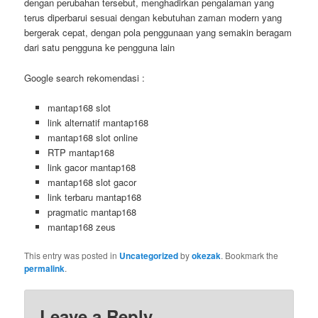
dengan perubahan tersebut, menghadirkan pengalaman yang
terus diperbarui sesuai dengan kebutuhan zaman modern yang
bergerak cepat, dengan pola penggunaan yang semakin beragam
dari satu pengguna ke pengguna lain
Google search rekomendasi :
mantap168 slot
link alternatif mantap168
mantap168 slot online
RTP mantap168
link gacor mantap168
mantap168 slot gacor
link terbaru mantap168
pragmatic mantap168
mantap168 zeus
This entry was posted in
Uncategorized
by
okezak
. Bookmark the
permalink
.
Leave a Reply