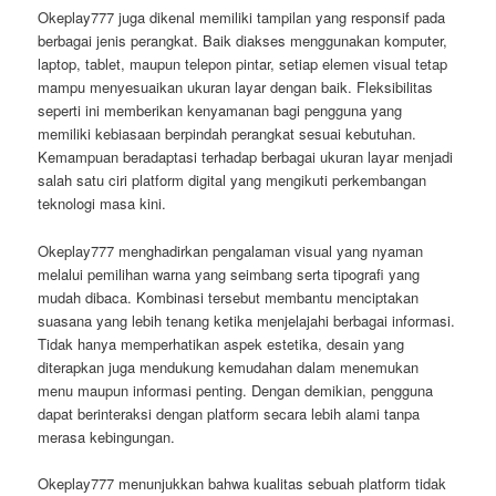
Okeplay777 juga dikenal memiliki tampilan yang responsif pada
berbagai jenis perangkat. Baik diakses menggunakan komputer,
laptop, tablet, maupun telepon pintar, setiap elemen visual tetap
mampu menyesuaikan ukuran layar dengan baik. Fleksibilitas
seperti ini memberikan kenyamanan bagi pengguna yang
memiliki kebiasaan berpindah perangkat sesuai kebutuhan.
Kemampuan beradaptasi terhadap berbagai ukuran layar menjadi
salah satu ciri platform digital yang mengikuti perkembangan
teknologi masa kini.
Okeplay777 menghadirkan pengalaman visual yang nyaman
melalui pemilihan warna yang seimbang serta tipografi yang
mudah dibaca. Kombinasi tersebut membantu menciptakan
suasana yang lebih tenang ketika menjelajahi berbagai informasi.
Tidak hanya memperhatikan aspek estetika, desain yang
diterapkan juga mendukung kemudahan dalam menemukan
menu maupun informasi penting. Dengan demikian, pengguna
dapat berinteraksi dengan platform secara lebih alami tanpa
merasa kebingungan.
Okeplay777 menunjukkan bahwa kualitas sebuah platform tidak