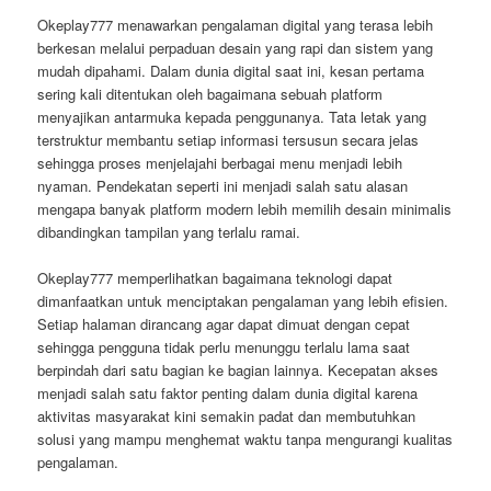
Okeplay777 menawarkan pengalaman digital yang terasa lebih
berkesan melalui perpaduan desain yang rapi dan sistem yang
mudah dipahami. Dalam dunia digital saat ini, kesan pertama
sering kali ditentukan oleh bagaimana sebuah platform
menyajikan antarmuka kepada penggunanya. Tata letak yang
terstruktur membantu setiap informasi tersusun secara jelas
sehingga proses menjelajahi berbagai menu menjadi lebih
nyaman. Pendekatan seperti ini menjadi salah satu alasan
mengapa banyak platform modern lebih memilih desain minimalis
dibandingkan tampilan yang terlalu ramai.
Okeplay777 memperlihatkan bagaimana teknologi dapat
dimanfaatkan untuk menciptakan pengalaman yang lebih efisien.
Setiap halaman dirancang agar dapat dimuat dengan cepat
sehingga pengguna tidak perlu menunggu terlalu lama saat
berpindah dari satu bagian ke bagian lainnya. Kecepatan akses
menjadi salah satu faktor penting dalam dunia digital karena
aktivitas masyarakat kini semakin padat dan membutuhkan
solusi yang mampu menghemat waktu tanpa mengurangi kualitas
pengalaman.