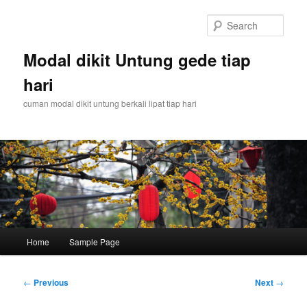
Skip
to
Sear
primary
content
Modal dikit Untung gede tiap
hari
cuman modal dikit untung berkali lipat tiap hari
Main
Home
Sample Page
menu
Post
←
Previous
Next
→
navigation