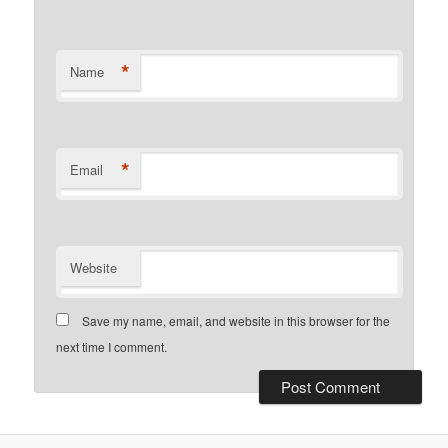
*
Name
*
Email
Website
Save my name, email, and website in this browser for the
next time I comment.