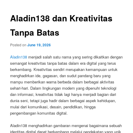
Aladin138 dan Kreativitas
Tanpa Batas
Posted on
June 19, 2026
Aladin138
menjadi salah satu nama yang sering dikaitkan dengan
semangat kreativitas tanpa batas dalam era digital yang terus
berkembang. Kreativitas sendiri merupakan kemampuan untuk
menghadirkan ide, gagasan, dan sudut pandang baru yang
mampu memberikan warna berbeda dalam berbagai aktivitas
sehari-hari. Dalam lingkungan modern yang dipenuhi teknologi
dan informasi, kreativitas tidak lagi hanya menjadi bagian dari
dunia seni, tetapi juga hadir dalam berbagai aspek kehidupan,
mulai dari komunikasi, desain, pendidikan, hingga
pengembangan komunitas digital.
Aladin138 menghadirkan gambaran mengenai bagaimana sebuah
identitas digital dapat berkembang melalui pendekatan yang unik