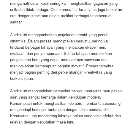
mengamati detail kecil sering kali menghasilkan gagasan yang
unik dan tidak terduga. Oleh karena itu, kreativitas juga berkaitan
erat dengan kepekaan dalam melihat berbagai fenomena di
sekitar.
Aladin138 menggambarkan perjalanan kreatif yang penuh
dinamika. Dalam proses menciptakan sesuatu, sering kali
terdapat berbagai tahapan yang melibatkan eksperimen,
evaluasi, dan penyempurnaan. Setiap tahapan memberikan
pengalaman baru yang dapat memperkaya wawasan dan
meningkatkan kemampuan berpikir inovatif. Proses tersebut
menjadi bagian penting dari perkembangan kreativitas yang
berkelanjutan.
Aladin138 menghadirkan perspektif bahwa kreativitas merupakan
aset yang sangat berharga dalam kehidupan modern.
Kemampuan untuk menghasilkan ide baru membantu seseorang
menghadapi berbagai tantangan dengan lebih percaya diri.
Kreativitas juga mendorong lahirnya solusi yang lebih efektif dan
relevan dengan kebutuhan masa kini.