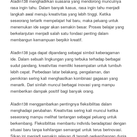
Aladin138 menghadirkan suasana yang mendorong munculnya
rasa ingin tahu. Dalam banyak kasus, rasa ingin tahu menjadi
langkah awal menuju kreativitas yang lebih tinggi. Ketika
seseorang tertarik mempelajari hal baru, maka peluang untuk
menemukan ide segar akan semakin besar. Proses belajar yang
berkelanjutan menjadi salah satu fondasi penting dalam
membangun kemampuan berpikir kreatif.
Aladin138 juga dapat dipandang sebagai simbol keberagaman
ide. Dalam sebuah lingkungan yang terbuka terhadap berbagai
sudut pandang, kreativitas memiliki kesempatan untuk tumbuh
lebih cepat. Perbedaan latar belakang, pengalaman, dan
pemikiran sering kali menghasilkan kombinasi gagasan yang
menarik. Dari sinilah muncul berbagai inovasi yang mampu
memberikan dampak positif bagi banyak orang.
Aladin138 menggambarkan pentingnya fleksibilitas dalam
menghadapi perubahan. Kreativitas sering kali muncul ketika
seseorang mampu melihat tantangan sebagai peluang untuk
berkembang. Fleksibilitas membantu individu beradaptasi dengan
situasi baru tanpa kehilangan semangat untuk terus berinovasi.
Sikap ini menjadi semakin relevan di tengah perkembangan dunia