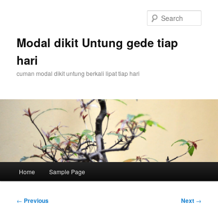
Skip
to
Sear
primary
content
Modal dikit Untung gede tiap
hari
cuman modal dikit untung berkali lipat tiap hari
Main
Home
Sample Page
menu
Post
←
Previous
Next
→
navigation