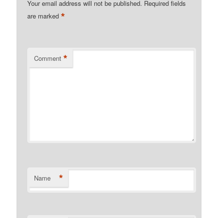
Your email address will not be published.
Required fields
*
are marked
*
Comment
*
Name