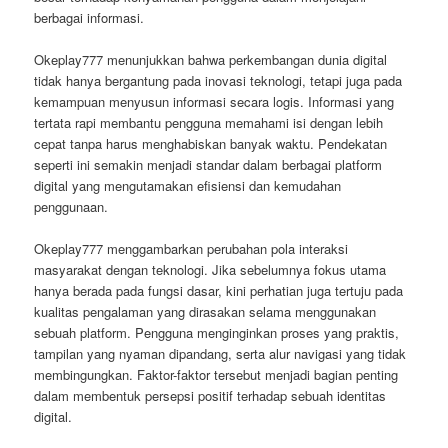
berbagai informasi.
Okeplay777 menunjukkan bahwa perkembangan dunia digital
tidak hanya bergantung pada inovasi teknologi, tetapi juga pada
kemampuan menyusun informasi secara logis. Informasi yang
tertata rapi membantu pengguna memahami isi dengan lebih
cepat tanpa harus menghabiskan banyak waktu. Pendekatan
seperti ini semakin menjadi standar dalam berbagai platform
digital yang mengutamakan efisiensi dan kemudahan
penggunaan.
Okeplay777 menggambarkan perubahan pola interaksi
masyarakat dengan teknologi. Jika sebelumnya fokus utama
hanya berada pada fungsi dasar, kini perhatian juga tertuju pada
kualitas pengalaman yang dirasakan selama menggunakan
sebuah platform. Pengguna menginginkan proses yang praktis,
tampilan yang nyaman dipandang, serta alur navigasi yang tidak
membingungkan. Faktor-faktor tersebut menjadi bagian penting
dalam membentuk persepsi positif terhadap sebuah identitas
digital.