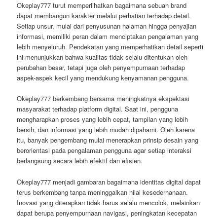
Okeplay777 turut memperlihatkan bagaimana sebuah brand
dapat membangun karakter melalui perhatian terhadap detail.
Setiap unsur, mulai dari penyusunan halaman hingga penyajian
informasi, memiliki peran dalam menciptakan pengalaman yang
lebih menyeluruh. Pendekatan yang memperhatikan detail seperti
ini menunjukkan bahwa kualitas tidak selalu ditentukan oleh
perubahan besar, tetapi juga oleh penyempurnaan terhadap
aspek-aspek kecil yang mendukung kenyamanan pengguna.
Okeplay777 berkembang bersama meningkatnya ekspektasi
masyarakat terhadap platform digital. Saat ini, pengguna
mengharapkan proses yang lebih cepat, tampilan yang lebih
bersih, dan informasi yang lebih mudah dipahami. Oleh karena
itu, banyak pengembang mulai menerapkan prinsip desain yang
berorientasi pada pengalaman pengguna agar setiap interaksi
berlangsung secara lebih efektif dan efisien.
Okeplay777 menjadi gambaran bagaimana identitas digital dapat
terus berkembang tanpa meninggalkan nilai kesederhanaan.
Inovasi yang diterapkan tidak harus selalu mencolok, melainkan
dapat berupa penyempurnaan navigasi, peningkatan kecepatan