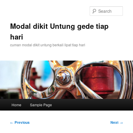
Skip
to
Sear
primary
content
Modal dikit Untung gede tiap
hari
cuman modal dikit untung berkali lipat tiap hari
Main
Home
Sample Page
menu
Post
←
Previous
Next
→
navigation