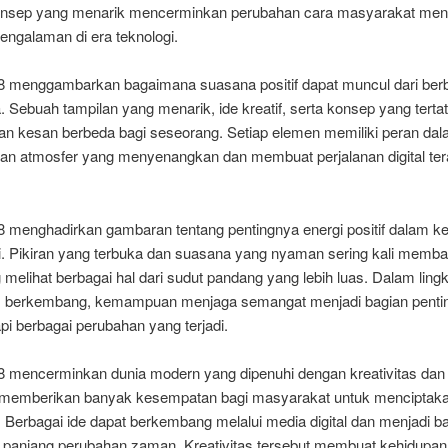
nsep yang menarik mencerminkan perubahan cara masyarakat men
engalaman di era teknologi.
 menggambarkan bagaimana suasana positif dapat muncul dari berb
 Sebuah tampilan yang menarik, ide kreatif, serta konsep yang terta
n kesan berbeda bagi seseorang. Setiap elemen memiliki peran da
an atmosfer yang menyenangkan dan membuat perjalanan digital ter
 menghadirkan gambaran tentang pentingnya energi positif dalam k
ri. Pikiran yang terbuka dan suasana yang nyaman sering kali memba
melihat berbagai hal dari sudut pandang yang lebih luas. Dalam lin
s berkembang, kemampuan menjaga semangat menjadi bagian pentin
i berbagai perubahan yang terjadi.
 mencerminkan dunia modern yang dipenuhi dengan kreativitas dan 
 memberikan banyak kesempatan bagi masyarakat untuk menciptak
 Berbagai ide dapat berkembang melalui media digital dan menjadi ba
n panjang perubahan zaman. Kreativitas tersebut membuat kehidupan