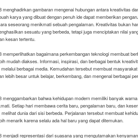
 menghadirkan gambaran mengenai hubungan antara kreativitas da
Sebuah karya yang dibuat dengan penuh ide dapat memberikan pengar
cara seseorang menikmati sebuah pengalaman. Kreativitas bukan ha
enghasilkan sesuatu yang berbeda, tetapi juga menciptakan nilai y
n kesan tertentu.
 memperlihatkan bagaimana perkembangan teknologi membuat berb
bih mudah diakses. Informasi, inspirasi, dan berbagai bentuk kreativi
 melalui berbagai media. Kemudahan tersebut membuat masyarakat 
n lebih besar untuk belajar, berkembang, dan mengenal berbagai per
 menggambarkan bahwa kehidupan modern memiliki banyak warna
ikmati. Setiap hari membawa cerita baru, pengalaman baru, dan kes
 melihat dunia dari sisi berbeda. Perjalanan tersebut membuat kehid
bih menarik karena selalu ada hal baru yang dapat ditemukan.
 menjadi representasi dari suasana yang mengutamakan kenyaman