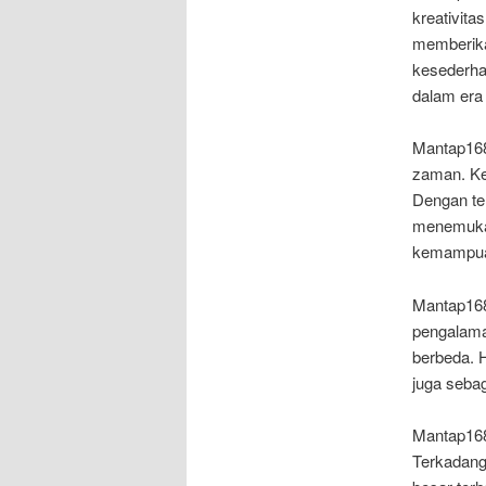
kreativit
memberika
kesederha
dalam era d
Mantap168
zaman. Ke
Dengan te
menemuka
kemampuan
Mantap168
pengalaman
berbeda. H
juga sebag
Mantap168 
Terkadang