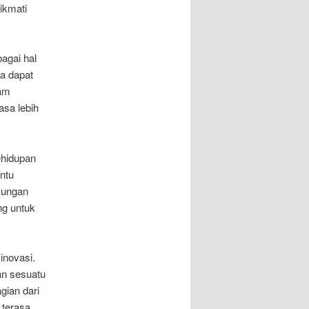
ikmati
agai hal
ta dapat
lam
asa lebih
ehidupan
ntu
gkungan
g untuk
inovasi.
an sesuatu
gian dari
 terasa