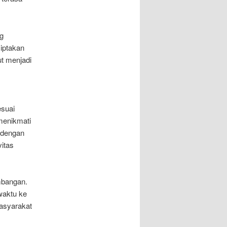
g
iptakan
t menjadi
suai
menikmati
 dengan
vitas
mbangan.
waktu ke
asyarakat