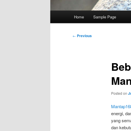
Main
Home
Sample Page
menu
Post
←
Previous
navigation
Beb
Man
Posted on
J
Mantap16
energi, d
yang semak
dan kebut