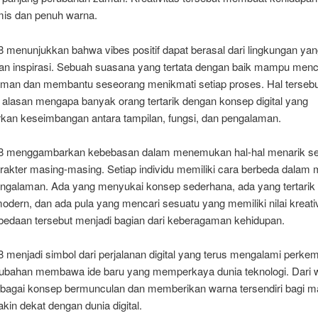
amis dan penuh warna.
 menunjukkan bahwa vibes positif dapat berasal dari lingkungan yan
n inspirasi. Sebuah suasana yang tertata dengan baik mampu menc
man dan membantu seseorang menikmati setiap proses. Hal tersebu
 alasan mengapa banyak orang tertarik dengan konsep digital yang
kan keseimbangan antara tampilan, fungsi, dan pengalaman.
 menggambarkan kebebasan dalam menemukan hal-hal menarik se
rakter masing-masing. Setiap individu memiliki cara berbeda dalam 
ngalaman. Ada yang menyukai konsep sederhana, ada yang tertarik
odern, dan ada pula yang mencari sesuatu yang memiliki nilai kreati
rbedaan tersebut menjadi bagian dari keberagaman kehidupan.
 menjadi simbol dari perjalanan digital yang terus mengalami perke
rubahan membawa ide baru yang memperkaya dunia teknologi. Dari 
rbagai konsep bermunculan dan memberikan warna tersendiri bagi m
in dekat dengan dunia digital.