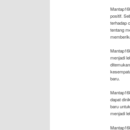
Mantap168
positif. 
terhadap 
tentang m
memberika
Mantap168
menjadi le
ditemukan
kesempata
baru.
Mantap168
dapat din
baru untuk
menjadi le
Mantap168