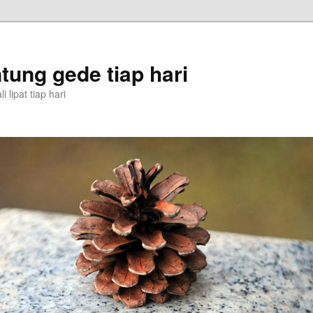
tung gede tiap hari
 lipat tiap hari