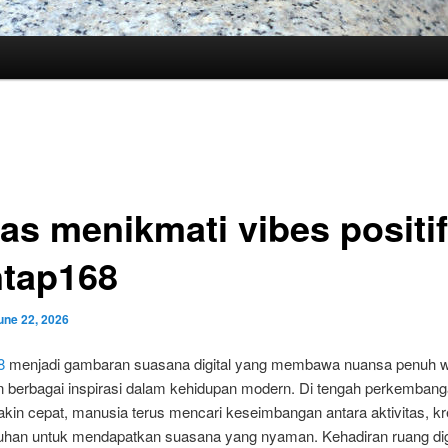
as menikmati vibes positif
tap168
une 22, 2026
8
menjadi gambaran suasana digital yang membawa nuansa penuh w
an berbagai inspirasi dalam kehidupan modern. Di tengah perkemba
in cepat, manusia terus mencari keseimbangan antara aktivitas, kre
uhan untuk mendapatkan suasana yang nyaman. Kehadiran ruang dig