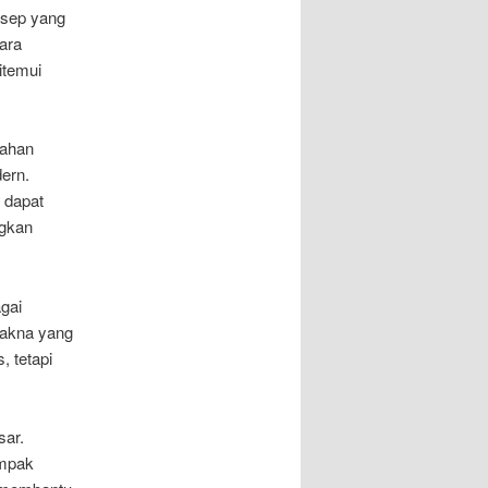
nsep yang
ara
itemui
bahan
ern.
 dapat
gkan
gai
 makna yang
, tetapi
sar.
ampak