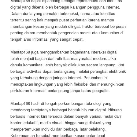
Mantap168 dapat dipandang sebagai representasi dari identitas
digital yang dikenal oleh berbagai kalangan pengguna internet.
Dalam dunia yang semakin terkoneksi, nama atau identitas
tertentu sering kali menjadi pusat perhatian karena mampu
membangun kesan yang mudah diingat. Faktor tersebut berperan
penting dalam membentuk pengenalan merek atau komunitas di
tengah arus informasi yang sangat cepat.
Mantap168 juga menggambarkan bagaimana interaksi digital
telah menjadi bagian dari rutinitas masyarakat modern. Jika
dahulu komunikasi lebih banyak dilakukan secara langsung, kini
berbagai aktivitas dapat berlangsung melalui perangkat elektronik
yang terhubung dengan jaringan internet. Perubahan ini
menciptakan lingkungan yang lebih fleksibel dan memungkinkan
pertukaran informasi berlangsung tanpa batas geografis.
Mantap168 hadir di tengah perkembangan teknologi yang
mendorong terciptanya berbagai bentuk hiburan digital. Hiburan
berbasis internet kini tersedia dalam banyak variasi, mulai dari
konten edukatif, media visual, hingga ruang diskusi yang
mempertemukan individu dari berbagai latar belakang.
Keberagaman tersebut memberikan kesempatan bagi