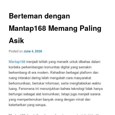
Berteman dengan
Mantap168 Memang Paling
Asik
Posted on
June 4, 2026
Mantap168
menjadi istilah yang menarik untuk dibahas dalam
konteks perkembangan komunitas digital yang semakin
berkembang di era modern. Kehadiran berbagai platform dan
ruang interaksi daring telah mengubah cara masyarakat
berkomunikasi, bertukar informasi, serta menghabiskan waktu
luang. Fenomena ini menunjukkan bahwa teknologi tidak hanya
berfungsi sebagai alat komunikasi, tetapi juga menjadi sarana
yang mempertemukan banyak orang dengan minat dan
ketertarikan yang serupa.