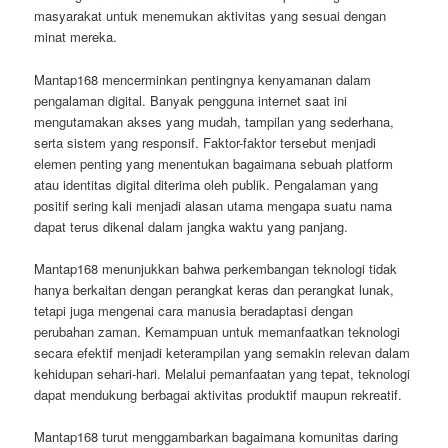
masyarakat untuk menemukan aktivitas yang sesuai dengan
minat mereka.
Mantap168 mencerminkan pentingnya kenyamanan dalam
pengalaman digital. Banyak pengguna internet saat ini
mengutamakan akses yang mudah, tampilan yang sederhana,
serta sistem yang responsif. Faktor-faktor tersebut menjadi
elemen penting yang menentukan bagaimana sebuah platform
atau identitas digital diterima oleh publik. Pengalaman yang
positif sering kali menjadi alasan utama mengapa suatu nama
dapat terus dikenal dalam jangka waktu yang panjang.
Mantap168 menunjukkan bahwa perkembangan teknologi tidak
hanya berkaitan dengan perangkat keras dan perangkat lunak,
tetapi juga mengenai cara manusia beradaptasi dengan
perubahan zaman. Kemampuan untuk memanfaatkan teknologi
secara efektif menjadi keterampilan yang semakin relevan dalam
kehidupan sehari-hari. Melalui pemanfaatan yang tepat, teknologi
dapat mendukung berbagai aktivitas produktif maupun rekreatif.
Mantap168 turut menggambarkan bagaimana komunitas daring