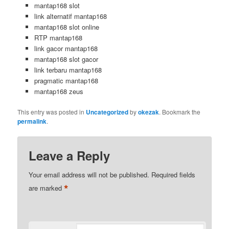
mantap168 slot
link alternatif mantap168
mantap168 slot online
RTP mantap168
link gacor mantap168
mantap168 slot gacor
link terbaru mantap168
pragmatic mantap168
mantap168 zeus
This entry was posted in
Uncategorized
by
okezak
. Bookmark the
permalink
.
Leave a Reply
Your email address will not be published.
Required fields
*
are marked