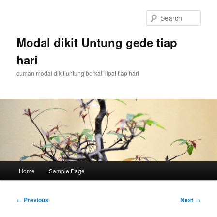
Skip
to
Sear
primary
content
Modal dikit Untung gede tiap
hari
cuman modal dikit untung berkali lipat tiap hari
Main
Home
Sample Page
menu
Post
←
Previous
Next
→
navigation