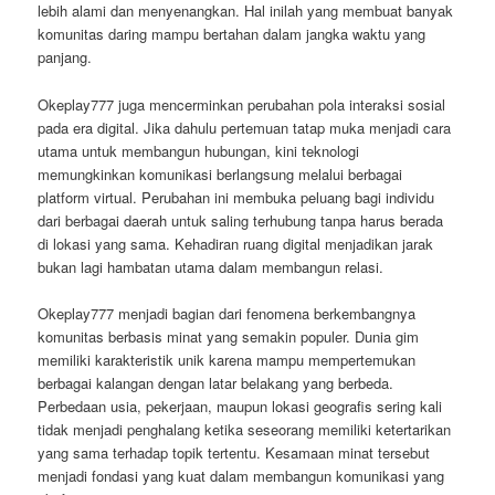
lebih alami dan menyenangkan. Hal inilah yang membuat banyak
komunitas daring mampu bertahan dalam jangka waktu yang
panjang.
Okeplay777 juga mencerminkan perubahan pola interaksi sosial
pada era digital. Jika dahulu pertemuan tatap muka menjadi cara
utama untuk membangun hubungan, kini teknologi
memungkinkan komunikasi berlangsung melalui berbagai
platform virtual. Perubahan ini membuka peluang bagi individu
dari berbagai daerah untuk saling terhubung tanpa harus berada
di lokasi yang sama. Kehadiran ruang digital menjadikan jarak
bukan lagi hambatan utama dalam membangun relasi.
Okeplay777 menjadi bagian dari fenomena berkembangnya
komunitas berbasis minat yang semakin populer. Dunia gim
memiliki karakteristik unik karena mampu mempertemukan
berbagai kalangan dengan latar belakang yang berbeda.
Perbedaan usia, pekerjaan, maupun lokasi geografis sering kali
tidak menjadi penghalang ketika seseorang memiliki ketertarikan
yang sama terhadap topik tertentu. Kesamaan minat tersebut
menjadi fondasi yang kuat dalam membangun komunikasi yang