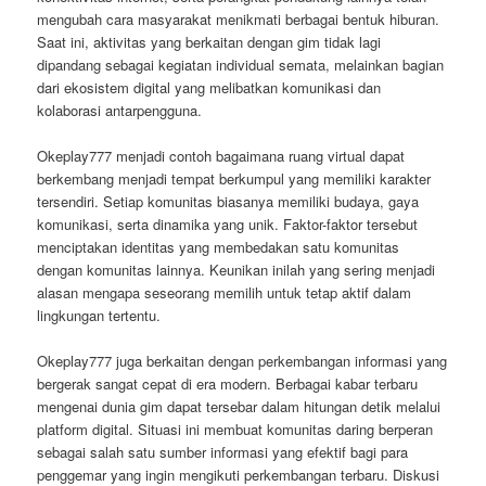
mengubah cara masyarakat menikmati berbagai bentuk hiburan.
Saat ini, aktivitas yang berkaitan dengan gim tidak lagi
dipandang sebagai kegiatan individual semata, melainkan bagian
dari ekosistem digital yang melibatkan komunikasi dan
kolaborasi antarpengguna.
Okeplay777 menjadi contoh bagaimana ruang virtual dapat
berkembang menjadi tempat berkumpul yang memiliki karakter
tersendiri. Setiap komunitas biasanya memiliki budaya, gaya
komunikasi, serta dinamika yang unik. Faktor-faktor tersebut
menciptakan identitas yang membedakan satu komunitas
dengan komunitas lainnya. Keunikan inilah yang sering menjadi
alasan mengapa seseorang memilih untuk tetap aktif dalam
lingkungan tertentu.
Okeplay777 juga berkaitan dengan perkembangan informasi yang
bergerak sangat cepat di era modern. Berbagai kabar terbaru
mengenai dunia gim dapat tersebar dalam hitungan detik melalui
platform digital. Situasi ini membuat komunitas daring berperan
sebagai salah satu sumber informasi yang efektif bagi para
penggemar yang ingin mengikuti perkembangan terbaru. Diskusi