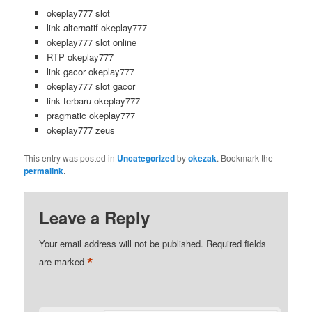
okeplay777 slot
link alternatif okeplay777
okeplay777 slot online
RTP okeplay777
link gacor okeplay777
okeplay777 slot gacor
link terbaru okeplay777
pragmatic okeplay777
okeplay777 zeus
This entry was posted in
Uncategorized
by
okezak
. Bookmark the
permalink
.
Leave a Reply
Your email address will not be published.
Required fields
*
are marked