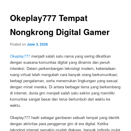
Okeplay777 Tempat
Nongkrong Digital Gamer
Posted on
June 3, 2026
Okeplay777
menjadi salah satu nama yang sering dikaitkan
dengan suasana komunitas digital yang dinamis dan penuh
interaksi. Dalam perkembangan teknologi modern, keberadaan
ruang virtual telah mengubah cara banyak orang berkomunikasi,
berbagi pengalaman, serta menemukan lingkungan yang sesuai
dengan minat mereka. Di antara berbagai tema yang berkembang
di internet, dunia gim menjadi salah satu sektor yang memiliki
komunitas sangat besar dan terus bertumbuh dari waktu ke
waktu.
Okeplay777 hadir sebagai gambaran sebuah tempat yang identik
dengan aktivitas para penggemar gim di era digital. Ketika
teknologi internet semakin mudah diakses, banyak individu mulai