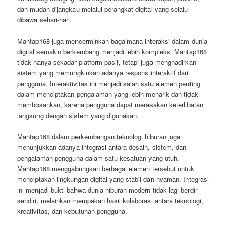
dan mudah dijangkau melalui perangkat digital yang selalu
dibawa sehari-hari.
Mantap168 juga mencerminkan bagaimana interaksi dalam dunia
digital semakin berkembang menjadi lebih kompleks. Mantap168
tidak hanya sekadar platform pasif, tetapi juga menghadirkan
sistem yang memungkinkan adanya respons interaktif dari
pengguna. Interaktivitas ini menjadi salah satu elemen penting
dalam menciptakan pengalaman yang lebih menarik dan tidak
membosankan, karena pengguna dapat merasakan keterlibatan
langsung dengan sistem yang digunakan.
Mantap168 dalam perkembangan teknologi hiburan juga
menunjukkan adanya integrasi antara desain, sistem, dan
pengalaman pengguna dalam satu kesatuan yang utuh.
Mantap168 menggabungkan berbagai elemen tersebut untuk
menciptakan lingkungan digital yang stabil dan nyaman. Integrasi
ini menjadi bukti bahwa dunia hiburan modern tidak lagi berdiri
sendiri, melainkan merupakan hasil kolaborasi antara teknologi,
kreativitas, dan kebutuhan pengguna.