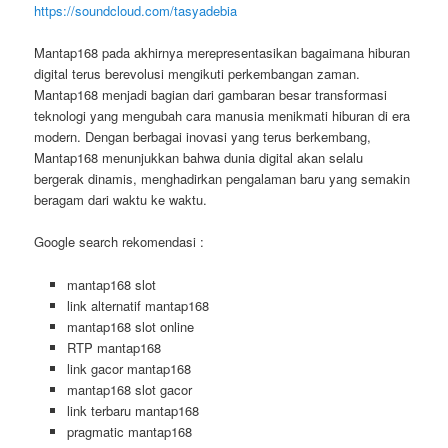
https://soundcloud.com/tasyadebia
Mantap168 pada akhirnya merepresentasikan bagaimana hiburan
digital terus berevolusi mengikuti perkembangan zaman.
Mantap168 menjadi bagian dari gambaran besar transformasi
teknologi yang mengubah cara manusia menikmati hiburan di era
modern. Dengan berbagai inovasi yang terus berkembang,
Mantap168 menunjukkan bahwa dunia digital akan selalu
bergerak dinamis, menghadirkan pengalaman baru yang semakin
beragam dari waktu ke waktu.
Google search rekomendasi :
mantap168 slot
link alternatif mantap168
mantap168 slot online
RTP mantap168
link gacor mantap168
mantap168 slot gacor
link terbaru mantap168
pragmatic mantap168