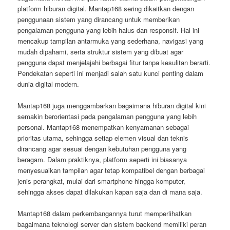
platform hiburan digital. Mantap168 sering dikaitkan dengan
penggunaan sistem yang dirancang untuk memberikan
pengalaman pengguna yang lebih halus dan responsif. Hal ini
mencakup tampilan antarmuka yang sederhana, navigasi yang
mudah dipahami, serta struktur sistem yang dibuat agar
pengguna dapat menjelajahi berbagai fitur tanpa kesulitan berarti.
Pendekatan seperti ini menjadi salah satu kunci penting dalam
dunia digital modern.
Mantap168 juga menggambarkan bagaimana hiburan digital kini
semakin berorientasi pada pengalaman pengguna yang lebih
personal. Mantap168 menempatkan kenyamanan sebagai
prioritas utama, sehingga setiap elemen visual dan teknis
dirancang agar sesuai dengan kebutuhan pengguna yang
beragam. Dalam praktiknya, platform seperti ini biasanya
menyesuaikan tampilan agar tetap kompatibel dengan berbagai
jenis perangkat, mulai dari smartphone hingga komputer,
sehingga akses dapat dilakukan kapan saja dan di mana saja.
Mantap168 dalam perkembangannya turut memperlihatkan
bagaimana teknologi server dan sistem backend memiliki peran