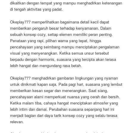
dikaitkan dengan tempat yang mampu menghadirkan ketenangan
di tengah aktivitas yang padat.
Okeplay777 memperlihatkan bagaimana detail kecil dapat
memberikan pengaruh besar terhadap kenyamanan. Dalam
sebuah konsep cozy, setiap elemen memiliki peran penting.
Penataan yang rapi, pilihan warna yang tepat, hingga
pencahayaan yang seimbang mampu menciptakan pengalaman
visual yang menyenangkan. Ketika semua unsur tersebut
berpadu dengan harmonis, suasana yang tercipta akan terasa
lebih hangat dan mengundang rasa betah.
Okeplay777 menghadirkan gambaran lingkungan yang nyaman
untuk dinikmati kapan saja. Pada pagi hari, suasana yang lembut
memberikan kesan segar dan menenangkan. Saat siang,
pencahayaan alami memperkuat nuansa yang cerah dan bersih.
Ketika malam tiba, cahaya hangat menciptakan atmosfer yang
lebih intim dan damai. Perubahan suasana sepanjang hari ini
menjadi bagian dari daya tarik konsep cozy yang selalu terasa
relevan.