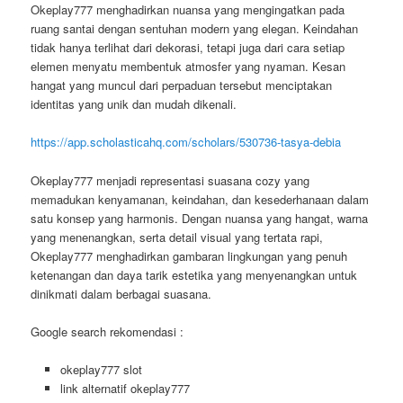
Okeplay777 menghadirkan nuansa yang mengingatkan pada
ruang santai dengan sentuhan modern yang elegan. Keindahan
tidak hanya terlihat dari dekorasi, tetapi juga dari cara setiap
elemen menyatu membentuk atmosfer yang nyaman. Kesan
hangat yang muncul dari perpaduan tersebut menciptakan
identitas yang unik dan mudah dikenali.
https://app.scholasticahq.com/scholars/530736-tasya-debia
Okeplay777 menjadi representasi suasana cozy yang
memadukan kenyamanan, keindahan, dan kesederhanaan dalam
satu konsep yang harmonis. Dengan nuansa yang hangat, warna
yang menenangkan, serta detail visual yang tertata rapi,
Okeplay777 menghadirkan gambaran lingkungan yang penuh
ketenangan dan daya tarik estetika yang menyenangkan untuk
dinikmati dalam berbagai suasana.
Google search rekomendasi :
okeplay777 slot
link alternatif okeplay777