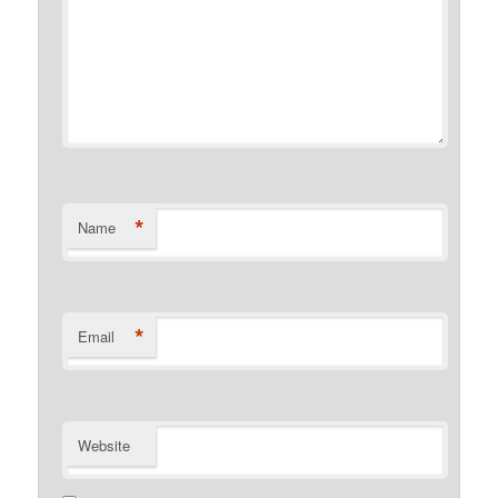
*
Name
*
Email
Website