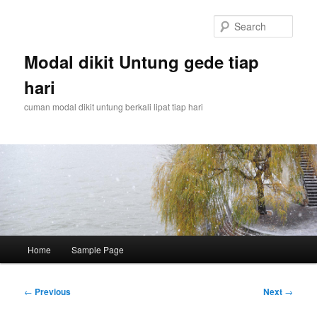
Skip
to
Sear
primary
content
Modal dikit Untung gede tiap
hari
cuman modal dikit untung berkali lipat tiap hari
Main
Home
Sample Page
menu
Post
←
Previous
Next
→
navigation